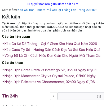
Bí quyết bắt kèo giúp kiểm soát rủi ro
Xem thêm:
Kèo Cả Trận – Khám Phá Cơ Hội Thắng Lớn Trong 90 Phút
Kết luận
Tỷ lệ kèo trực tiếp
là công cụ quan trọng giúp người theo dõi đánh giá diễn
biến trận đấu theo thời gian thực.
BONGDASO
sẽ liên tục cập nhật các chỉ
số và biến động nhằm hỗ trợ quá trình phân tích và nhận định.
Các tin liên quan
Kèo Cá Độ Dễ Thắng – Gợi Ý Chọn Kèo Hiệu Quả Năm 2026
Kèo Cược Tỷ Số – Hướng Dẫn Cách Đọc Và Soi Kèo Hiệu Quả
Vòng 1/8 Là Gì – Cách Hiểu Đơn Giản Cho Người Mới Tham Gia
Các tin khác
Nhận Định Ponte Preta vs Botafogo SP, 05h00 Ngày 02/06:
Đỉnh Cao Chiến Thuật
Nhận Định Manchester City vs Crystal Palace, 02h00 Ngày
14/05: Tử Trận Tại Etihad
Nhận Định Palmeiras vs Chapecoense, 02h00 Ngày 01/06:
Đẳng Cấp Thượng Thừa
Tin 24h