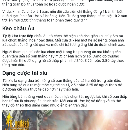
thắng toàn bộ, thua toàn bộ hoặc được hoàn cược.
Ví dụ, khi mức chấp là 1 bàn, nếu đội cửa trên chỉ thắng đúng 1 bàn thì kết
quả được tính hòa kèo và hoàn lại tiền. Trường hợp thắng cách biệt từ 2 bàn
trở lên mới được tính thắng toàn phần theo quy định.
Kèo châu Âu
Tỷ lệ kèo trực tiếp
châu Âu có cách thể hiện khá đơn giản khi chỉ gồm ba
lựa chọn: thắng, hòa hoặc thua. Mỗi cửa đi kèm một hệ số riêng, phản ánh
xác suất của từng kết quả và mức chi trả tương ứng khi dự đoán chính xác.
Người tham gia chỉ cần lựa chọn một trong ba phương án mà không cần
quan tâm đến số bàn thắng hay mức chênh lệch tỷ số. Dạng đó thường
được hiển thị dưới dạng hệ số thập phân như 2.10, 3.25 hoặc 3.80 tùy theo
từng trận đấu.
Dạng cược tài xỉu
Tài xỉu là dạng dựa trên tổng số bàn thắng của cả hai đội trong trận đấu.
Nền tảng sẽ đưa ra một mốc cụ thể như 1, 2.5 hoặc 3.25 để người theo dõi
dự đoán kết quả thực tế cao hơn hay thấp hơn.
Nếu tổng bàn thắng vượt qua mốc thì lựa chọn tài, ngược lại, khi số bàn thấp
hơn thì xỉu là phương án chính xác. Mỗi cửa đi kèm hệ số riêng và có thể
thay đổi theo thời điểm cũng như diễn biến trận đấu.