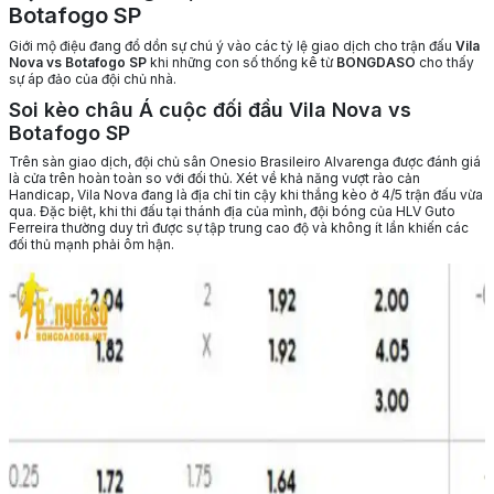
Botafogo SP
Giới mộ điệu đang đổ dồn sự chú ý vào các tỷ lệ giao dịch cho trận đấu
Vila
Nova vs Botafogo SP
khi những con số thống kê từ
BONGDASO
cho thấy
sự áp đảo của đội chủ nhà.
Soi kèo châu Á cuộc đối đầu Vila Nova vs
Botafogo SP
Trên sàn giao dịch, đội chủ sân Onesio Brasileiro Alvarenga được đánh giá
là cửa trên hoàn toàn so với đối thủ. Xét về khả năng vượt rào cản
Handicap, Vila Nova đang là địa chỉ tin cậy khi thắng kèo ở 4/5 trận đấu vừa
qua. Đặc biệt, khi thi đấu tại thánh địa của mình, đội bóng của HLV Guto
Ferreira thường duy trì được sự tập trung cao độ và không ít lần khiến các
đối thủ mạnh phải ôm hận.