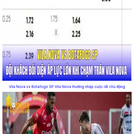
Vila Nova vs Botafogo SP Vila Nova thường nhập cuộc rất chủ động