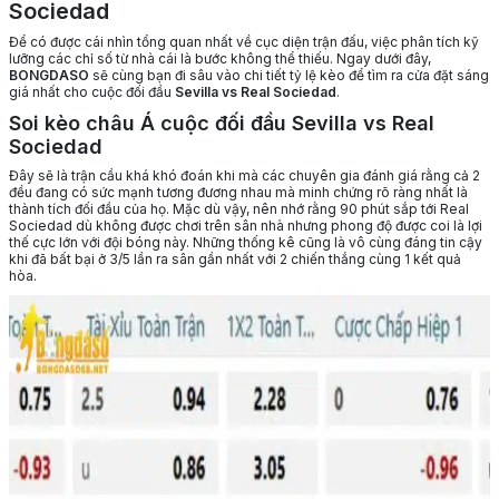
Sociedad
Để có được cái nhìn tổng quan nhất về cục diện trận đấu, việc phân tích kỹ
lưỡng các chỉ số từ nhà cái là bước không thể thiếu. Ngay dưới đây,
BONGDASO
sẽ cùng bạn đi sâu vào chi tiết tỷ lệ kèo để tìm ra cửa đặt sáng
giá nhất cho cuộc đối đầu
Sevilla vs Real Sociedad
.
Soi kèo châu Á cuộc đối đầu Sevilla vs Real
Sociedad
Đây sẽ là trận cầu khá khó đoán khi mà các chuyên gia đánh giá rằng cả 2
đều đang có sức mạnh tương đương nhau mà minh chứng rõ ràng nhất là
thành tích đối đầu của họ. Mặc dù vậy, nên nhớ rằng 90 phút sắp tới Real
Sociedad dù không được chơi trên sân nhà nhưng phong độ được coi là lợi
thế cực lớn với đội bóng này. Những thống kê cũng là vô cùng đáng tin cậy
khi đã bất bại ở 3/5 lần ra sân gần nhất với 2 chiến thắng cùng 1 kết quả
hòa.