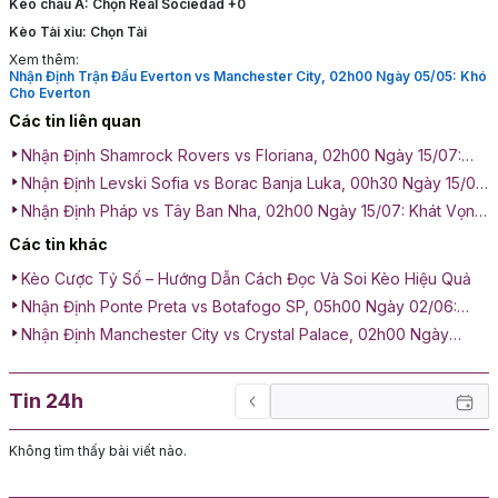
Kèo châu Á: Chọn Real Sociedad +0
Kèo Tài xỉu: Chọn Tài
Xem thêm:
Nhận Định Trận Đấu Everton vs Manchester City, 02h00 Ngày 05/05: Khó
Cho Everton
Các tin liên quan
Nhận Định Shamrock Rovers vs Floriana, 02h00 Ngày 15/07:
Không Còn Đường Lui
Nhận Định Levski Sofia vs Borac Banja Luka, 00h30 Ngày 15/07:
Thể Hiện Năng Lực
Nhận Định Pháp vs Tây Ban Nha, 02h00 Ngày 15/07: Khát Vọng
Xưng Vương
Các tin khác
Kèo Cược Tỷ Số – Hướng Dẫn Cách Đọc Và Soi Kèo Hiệu Quả
Nhận Định Ponte Preta vs Botafogo SP, 05h00 Ngày 02/06:
Đỉnh Cao Chiến Thuật
Nhận Định Manchester City vs Crystal Palace, 02h00 Ngày
14/05: Tử Trận Tại Etihad
Tin 24h
Không tìm thấy bài viết nào.