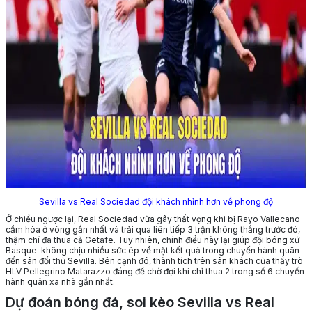
Sevilla vs Real Sociedad đội khách nhỉnh hơn về phong độ
Ở chiều ngược lại, Real Sociedad vừa gây thất vọng khi bị Rayo Vallecano
cầm hòa ở vòng gần nhất và trải qua liên tiếp 3 trận không thắng trước đó,
thậm chí đã thua cả Getafe. Tuy nhiên, chính điều này lại giúp đội bóng xứ
Basque không chịu nhiều sức ép về mặt kết quả trong chuyến hành quân
đến sân đối thủ Sevilla. Bên cạnh đó, thành tích trên sân khách của thầy trò
HLV Pellegrino Matarazzo đáng để chờ đợi khi chỉ thua 2 trong số 6 chuyến
hành quân xa nhà gần nhất.
Dự đoán bóng đá, soi kèo Sevilla vs Real