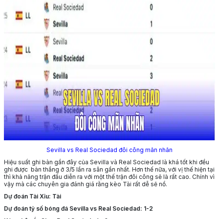
Sevilla vs Real Sociedad đôi công mãn nhãn
Hiệu suất ghi bàn gần đây của Sevilla và Real Sociedad là khá tốt khi đều
ghi được bàn thắng ở 3/5 lần ra sân gần nhất. Hơn thế nữa, với vị thế hiện tại
thì khả năng trận đấu diễn ra với một thế trận đôi công sẽ là rất cao. Chính vì
vậy mà các chuyên gia đánh giá rằng kèo Tài rất dễ sẽ nổ.
Dự đoán Tài Xỉu: Tài
Dự đoán tỷ số bóng đá Sevilla vs Real Sociedad: 1-2