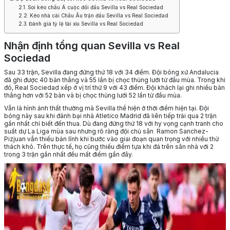
Soi kèo châu Á cuộc đối đầu Sevilla vs Real Sociedad
Kèo nhà cái Châu Âu trận đấu Sevilla vs Real Sociedad
Đánh giá tỷ lệ tài xỉu Sevilla vs Real Sociedad
Nhận định tổng quan Sevilla vs Real
Sociedad
Sau 33 trận, Sevilla đang đứng thứ 18 với 34 điểm. Đội bóng xứ Andalucia
đã ghi được 40 bàn thắng và 55 lần bị chọc thủng lưới từ đầu mùa. Trong khi
đó, Real Sociedad xếp ở vị trí thứ 9 với 43 điểm. Đội khách lại ghi nhiều bàn
thắng hơn với 52 bàn và bị chọc thủng lưới 52 lần từ đầu mùa.
Vẫn là hình ảnh thất thường mà Sevilla thể hiện ở thời điểm hiện tại. Đội
bóng này sau khi đánh bại nhà Atletico Madrid đã liên tiếp trải qua 2 trận
gần nhất chỉ biết đến thua. Dù đang đứng thứ 18 với hy vọng cạnh tranh cho
suất dự La Liga mùa sau nhưng rõ ràng đội chủ sân Ramon Sanchez-
Pizjuan vẫn thiếu bản lĩnh khi bước vào giai đoạn quan trọng với nhiều thử
thách khó. Trên thực tế, họ cũng thiếu điểm tựa khi đá trên sân nhà với 2
trong 3 trận gần nhất đều mất điểm gần đây.