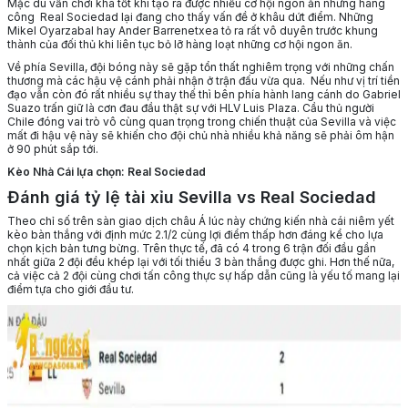
Mặc dù vẫn chơi khá tốt khi tạo ra được nhiều cơ hội ngon ăn nhưng hàng
công Real Sociedad lại đang cho thấy vấn đề ở khâu dứt điểm. Những
Mikel Oyarzabal hay Ander Barrenetxea tỏ ra rất vô duyên trước khung
thành của đối thủ khi liên tục bỏ lỡ hàng loạt những cơ hội ngon ăn.
Về phía Sevilla, đội bóng này sẽ gặp tổn thất nghiêm trọng với những chấn
thương mà các hậu vệ cánh phải nhận ở trận đấu vừa qua. Nếu như vị trí tiền
đạo vẫn còn đó rất nhiều sự thay thế thì bên phía hành lang cánh do Gabriel
Suazo trấn giữ là cơn đau đầu thật sự với HLV Luis Plaza. Cầu thủ người
Chile đóng vai trò vô cùng quan trọng trong chiến thuật của Sevilla và việc
mất đi hậu vệ này sẽ khiến cho đội chủ nhà nhiều khả năng sẽ phải ôm hận
ở 90 phút sắp tới.
Kèo Nhà Cái lựa chọn: Real Sociedad
Đánh giá tỷ lệ tài xỉu Sevilla vs Real Sociedad
Theo chỉ số trên sàn giao dịch châu Á lúc này chứng kiến nhà cái niêm yết
kèo bàn thắng với định mức 2.1/2 cùng lợi điểm thấp hơn đáng kể cho lựa
chọn kịch bản tưng bừng. Trên thực tế, đã có 4 trong 6 trận đối đầu gần
nhất giữa 2 đội đều khép lại với tối thiểu 3 bàn thắng được ghi. Hơn thế nữa,
cả việc cả 2 đội cùng chơi tấn công thực sự hấp dẫn cũng là yếu tố mang lại
điểm tựa cho giới đầu tư.