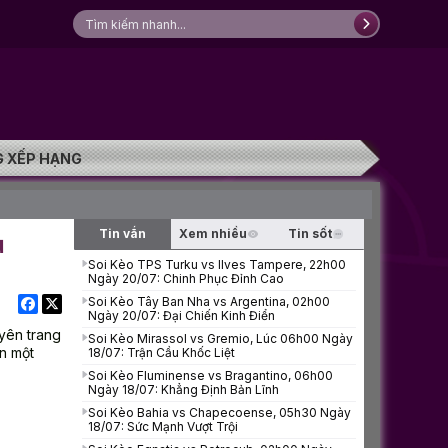
 XẾP HẠNG
Tin vắn
Xem nhiều
Tin sốt
ủ
Soi Kèo TPS Turku vs Ilves Tampere, 22h00
Ngày 20/07: Chinh Phục Đỉnh Cao
Soi Kèo Tây Ban Nha vs Argentina, 02h00
Ngày 20/07: Đại Chiến Kinh Điển
yên trang
Soi Kèo Mirassol vs Gremio, Lúc 06h00 Ngày
n một
18/07: Trận Cầu Khốc Liệt
Soi Kèo Fluminense vs Bragantino, 06h00
Ngày 18/07: Khẳng Định Bản Lĩnh
Soi Kèo Bahia vs Chapecoense, 05h30 Ngày
18/07: Sức Mạnh Vượt Trội