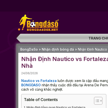
TRANG CH
BongDaSo
»
Nhận định bóng đá
»
Nhận Định Nautico
Nhận Định Nautico vs Fortalez
Nhà
24/06/2026
Nautico vs Fortaleza
luôn được xem là cặp đấu mang 
BONGDASO
nhận thấy cuộc đối đầu tại Arena De Per
cách vô cùng khắc nghiệt.
Table of Contents
Nhận định tổng quan Nautico vs Fortaleza