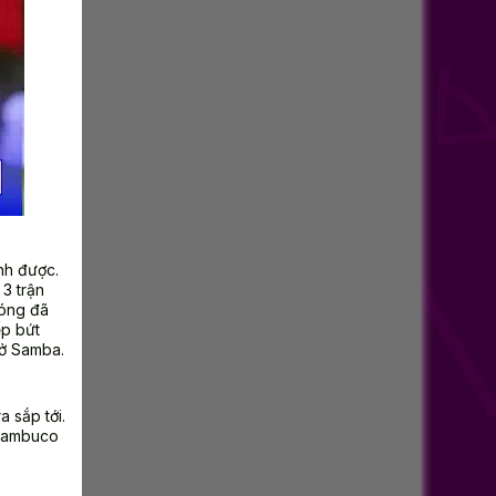
nh được.
3 trận
bóng đã
ếp bứt
sở Samba.
a sắp tới.
rnambuco