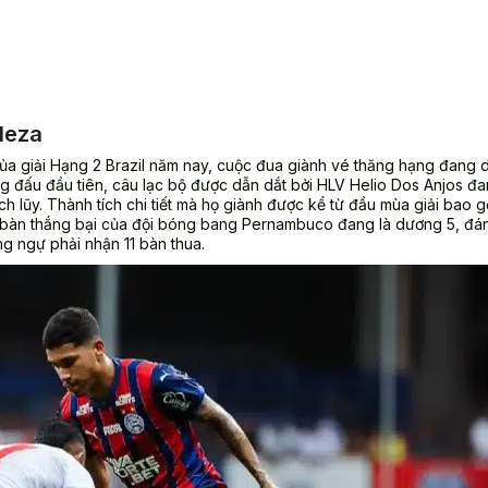
leza
a giải Hạng 2 Brazil năm nay, cuộc đua giành vé thăng hạng đang di
ng đấu đầu tiên, câu lạc bộ được dẫn dắt bởi HLV Helio Dos Anjos đ
tích lũy. Thành tích chi tiết mà họ giành được kể từ đầu mùa giải bao 
 số bàn thắng bại của đội bóng bang Pernambuco đang là dương 5, đá
ng ngự phải nhận 11 bàn thua.