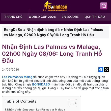
TRANG CHỦ
WORLD CUP 2026
LIVESCORE
LỊCH THI ĐẤU
BongDaSo
»
Nhận định bóng đá
»
Nhận Định Las Palmas
vs Malaga, 02h00 Ngày 08/06: Long Tranh Hổ Đấu
Nhận Định Las Palmas vs Malaga,
02h00 Ngày 08/06: Long Tranh Hổ
Đấu
24/06/2026
Las Palmas vs Malaga
là cuộc chạm trán nảy lửa đang thu hút lượng quan
tâm khá lớn từ giới mộ điệu bởi tính chất sống còn của một suất thăng hạng
trực tiếp. Chuyên gia
BONGDASO
nhận thấy đôi bên đều đã trải qua chặng
đường dài đầy chông gai tại giải Hạng 2 Tây Ban Nha để góp mặt trong trận
chiến cuối cùng này.
Table of Contents
Nhận định tổng quan Las Palmas vs Malaga