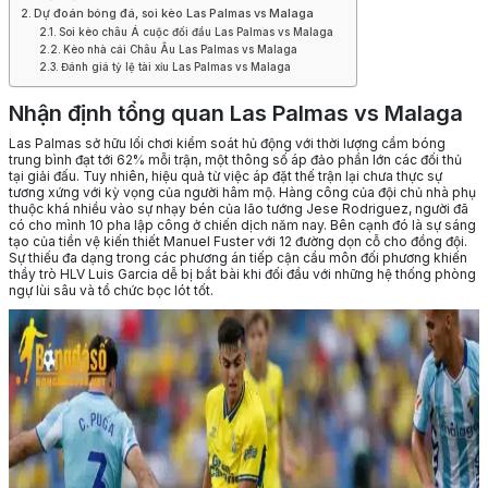
Dự đoán bóng đá, soi kèo Las Palmas vs Malaga
Soi kèo châu Á cuộc đối đầu Las Palmas vs Malaga
Kèo nhà cái Châu Âu Las Palmas vs Malaga
Đánh giá tỷ lệ tài xỉu Las Palmas vs Malaga
Nhận định tổng quan Las Palmas vs Malaga
Las Palmas sở hữu lối chơi kiểm soát hủ động với thời lượng cầm bóng
trung bình đạt tới 62% mỗi trận, một thông số áp đảo phần lớn các đối thủ
tại giải đấu. Tuy nhiên, hiệu quả từ việc áp đặt thế trận lại chưa thực sự
tương xứng với kỳ vọng của người hâm mộ. Hàng công của đội chủ nhà phụ
thuộc khá nhiều vào sự nhạy bén của lão tướng Jese Rodriguez, người đã
có cho mình 10 pha lập công ở chiến dịch năm nay. Bên cạnh đó là sự sáng
tạo của tiền vệ kiến thiết Manuel Fuster với 12 đường dọn cỗ cho đồng đội.
Sự thiếu đa dạng trong các phương án tiếp cận cầu môn đối phương khiến
thầy trò HLV Luis Garcia dễ bị bắt bài khi đối đầu với những hệ thống phòng
ngự lùi sâu và tổ chức bọc lót tốt.