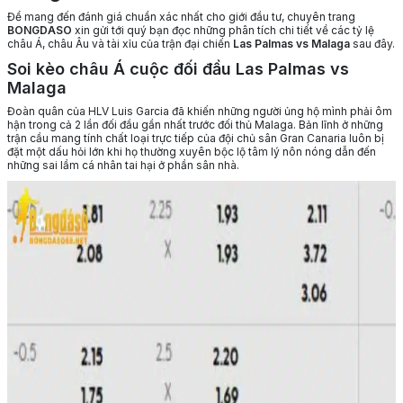
Để mang đến đánh giá chuẩn xác nhất cho giới đầu tư, chuyên trang
BONGDASO
xin gửi tới quý bạn đọc những phân tích chi tiết về các tỷ lệ
châu Á, châu Âu và tài xỉu của trận đại chiến
Las Palmas vs Malaga
sau đây.
Soi kèo châu Á cuộc đối đầu Las Palmas vs
Malaga
Đoàn quân của HLV Luis Garcia đã khiến những người ủng hộ mình phải ôm
hận trong cả 2 lần đối đầu gần nhất trước đối thủ Malaga. Bản lĩnh ở những
trận cầu mang tính chất loại trực tiếp của đội chủ sân Gran Canaria luôn bị
đặt một dấu hỏi lớn khi họ thường xuyên bộc lộ tâm lý nôn nóng dẫn đến
những sai lầm cá nhân tai hại ở phần sân nhà.