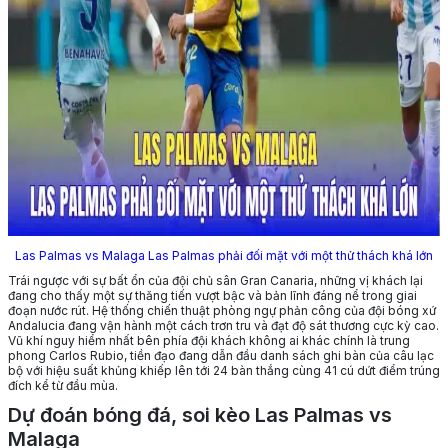
Las Palmas vs Malaga Las Palmas phải đối mặt với một thử thách khá lớn
Trái ngược với sự bất ổn của đội chủ sân Gran Canaria, những vị khách lại
đang cho thấy một sự thăng tiến vượt bậc và bản lĩnh đáng nể trong giai
đoạn nước rút. Hệ thống chiến thuật phòng ngự phản công của đội bóng xứ
Andalucia đang vận hành một cách trơn tru và đạt độ sát thương cực kỳ cao.
Vũ khí nguy hiểm nhất bên phía đội khách không ai khác chính là trung
phong Carlos Rubio, tiền đạo đang dẫn đầu danh sách ghi bàn của câu lạc
bộ với hiệu suất khủng khiếp lên tới 24 bàn thắng cùng 41 cú dứt điểm trúng
đích kể từ đầu mùa.
Dự đoán bóng đá, soi kèo Las Palmas vs
Malaga