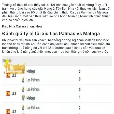
Thống kê thực tế cho thấy có tới 4/6 trận đấu gần nhất tại vòng Play-off
tranh vé thăng hạng của giải Hạng 2 Tây Ban Nha kết thúc với kịch bản bất
phân thắng bại sau 90 phút thi đấu chính thức. Cả Las Palmas và Malaga
đều hiểu rằng một bàn thua sớm sẽ phá hỏng toàn bộ toan tính chiến thuật
cho cả chiến dịch lớn.
Kèo Nhà Cái lựa chọn: Hòa
Đánh giá tỷ lệ tài xỉu Las Palmas vs Malaga
Khi phải thi đấu trên sân khách, hệ thống phòng ngự của Malaga luôn bọc
lót cho nhau rất kín kẽ. Bên cạnh đó, việc Las Palmas sở hữu hiệu suất làm
bàn không quá bùng nổ với chỉ 1.5 bàn/trận sau 4 lần ra sân vừa qua sẽ
khiến cho khả năng xuất hiện một cơn mưa bàn thắng trở nên cực kỳ thấp.