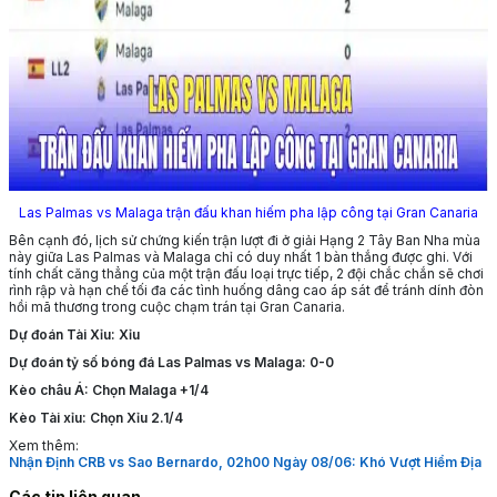
Las Palmas vs Malaga trận đấu khan hiếm pha lập công tại Gran Canaria
Bên cạnh đó, lịch sử chứng kiến trận lượt đi ở giải Hạng 2 Tây Ban Nha mùa
này giữa Las Palmas và Malaga chỉ có duy nhất 1 bàn thắng được ghi. Với
tính chất căng thẳng của một trận đấu loại trực tiếp, 2 đội chắc chắn sẽ chơi
rình rập và hạn chế tối đa các tình huống dâng cao áp sát để tránh dính đòn
hồi mã thương trong cuộc chạm trán tại Gran Canaria.
Dự đoán Tài Xỉu: Xỉu
Dự đoán tỷ số bóng đá Las Palmas vs Malaga: 0-0
Kèo châu Á: Chọn Malaga +1/4
Kèo Tài xỉu: Chọn Xỉu 2.1/4
Xem thêm:
Nhận Định CRB vs Sao Bernardo, 02h00 Ngày 08/06: Khó Vượt Hiểm Địa
Các tin liên quan