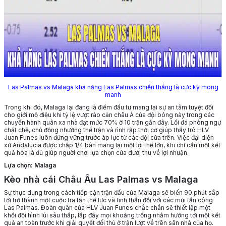
Las Palmas vs Malaga khả năng Las Palmas chiến thắng là cực kỳ mong
manh
Trong khi đó, Malaga lại đang là điểm đầu tư mang lại sự an tâm tuyệt đối
cho giới mộ điệu khi tỷ lệ vượt rào cản châu Á của đội bóng này trong các
chuyến hành quân xa nhà đạt mức 70% ở 10 trận gần đây. Lối đá phòng ngự
chặt chẽ, chủ động nhường thế trận và rình rập thời cơ giúp thầy trò HLV
Juan Funes luôn đứng vững trước áp lực từ các đội cửa trên. Việc đại diện
xứ Andalucia được chấp 1/4 bàn mang lại một lợi thế lớn, khi chỉ cần một kết
quả hòa là đủ giúp người chơi lựa chọn cửa dưới thu về lợi nhuận.
Lựa chọn: Malaga
Kèo nhà cái Châu Âu Las Palmas vs Malaga
Sự thực dụng trong cách tiếp cận trận đấu của Malaga sẽ biến 90 phút sắp
tới trở thành một cuộc tra tấn thể lực và tinh thần đối với các mũi tấn công
Las Palmas. Đoàn quân của HLV Juan Funes chắc chắn sẽ thiết lập một
khối đội hình lùi sâu thấp, lấp đầy mọi khoảng trống nhằm hướng tới một kết
quả an toàn trước khi giải quyết đối thủ ở trận lượt về trên sân nhà của họ.