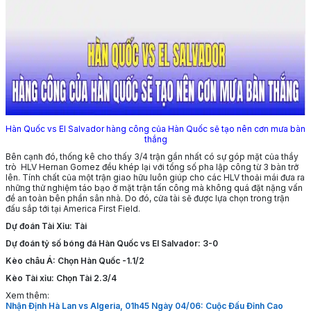
Hàn Quốc vs El Salvador hàng công của Hàn Quốc sẽ tạo nên cơn mưa bàn
thắng
Bên cạnh đó, thống kê cho thấy 3/4 trận gần nhất có sự góp mặt của thầy
trò HLV Hernan Gomez đều khép lại với tổng số pha lập công từ 3 bàn trở
lên. Tính chất của một trận giao hữu luôn giúp cho các HLV thoải mái đưa ra
những thử nghiệm táo bạo ở mặt trận tấn công mà không quá đặt nặng vấn
đề an toàn bên phần sân nhà. Do đó, cửa tài sẽ được lựa chọn trong trận
đấu sắp tới tại America First Field.
Dự đoán Tài Xỉu: Tài
Dự đoán tỷ số bóng đá Hàn Quốc vs El Salvador: 3-0
Kèo châu Á: Chọn Hàn Quốc -1.1/2
Kèo Tài xỉu: Chọn Tài 2.3/4
Xem thêm:
Nhận Định Hà Lan vs Algeria, 01h45 Ngày 04/06: Cuộc Đấu Đỉnh Cao