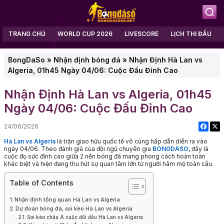
TRANG CHỦ
WORLD CUP 2026
LIVESCORE
LỊCH THI ĐẤU
BongDaSo
»
Nhận định bóng đá
»
Nhận Định Hà Lan vs
Algeria, 01h45 Ngày 04/06: Cuộc Đấu Đỉnh Cao
Nhận Định Hà Lan vs Algeria, 01h45
Ngày 04/06: Cuộc Đấu Đỉnh Cao
24/06/2026
Hà Lan vs Algeria
là trận giao hữu quốc tế vô cùng hấp dẫn diễn ra vào
ngày 04/06. Theo đánh giá của đội ngũ chuyên gia
BONGDASO
, đây là
cuộc đọ sức đỉnh cao giữa 2 nền bóng đá mang phong cách hoàn toàn
khác biệt và hiện đang thu hút sự quan tâm lớn từ người hâm mộ toàn cầu.
Table of Contents
Nhận định tổng quan Hà Lan vs Algeria
Dự đoán bóng đá, soi kèo Hà Lan vs Algeria
Soi kèo châu Á cuộc đối đầu Hà Lan vs Algeria