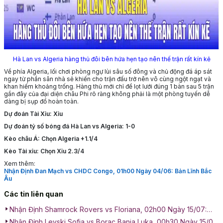
Hà Lan vs Algeria hàng thủ đôi bên hứa hẹn tạo nên thế trận rất kín kẽ
Về phía Algeria, lối chơi phòng ngự lùi sâu số đông và chủ động đá áp sát
ngay từ phần sân nhà sẽ khiến cho trận đấu trở nên vô cùng ngột ngạt và
khan hiếm khoảng trống. Hàng thủ mới chỉ để lọt lưới đúng 1 bàn sau 5 trận
gần đây của đại diện châu Phi rõ ràng không phải là một phòng tuyến dễ
dàng bị sụp đổ hoàn toàn.
Dự đoán Tài Xỉu: Xỉu
Dự đoán tỷ số bóng đá Hà Lan vs Algeria: 1-0
Kèo châu Á: Chọn Algeria +1.1/4
Kèo Tài xỉu: Chọn Xỉu 2.3/4
Xem thêm:
Nhận Định Đan Mạch vs CHDC Congo, 01h00 Ngày 04/06: Bản Lĩnh Bắc
Âu
Các tin liên quan
Nhận Định Shamrock Rovers vs Floriana, 02h00 Ngày 15/07:
Không Còn Đường Lui
Nhận Định Levski Sofia vs Borac Banja Luka, 00h30 Ngày 15/07: