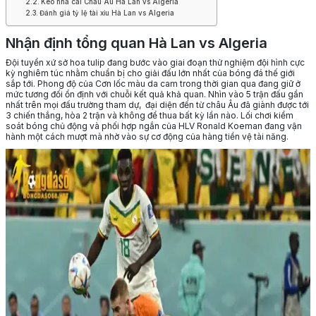
Kèo nhà cái Châu Âu Hà Lan vs Algeria
Đánh giá tỷ lệ tài xỉu Hà Lan vs Algeria
Nhận định tổng quan Hà Lan vs Algeria
Đội tuyển xứ sở hoa tulip đang bước vào giai đoạn thử nghiệm đội hình cực
kỳ nghiêm túc nhằm chuẩn bị cho giải đấu lớn nhất của bóng đá thế giới
sắp tới. Phong độ của Cơn lốc màu da cam trong thời gian qua đang giữ ở
mức tương đối ổn định với chuỗi kết quả khả quan. Nhìn vào 5 trận đấu gần
nhất trên mọi đấu trường tham dự, đại diện đến từ châu Âu đã giành được tới
3 chiến thắng, hòa 2 trận và không để thua bất kỳ lần nào. Lối chơi kiểm
soát bóng chủ động và phối hợp ngắn của HLV Ronald Koeman đang vận
hành một cách mượt mà nhờ vào sự cơ động của hàng tiền vệ tài năng.