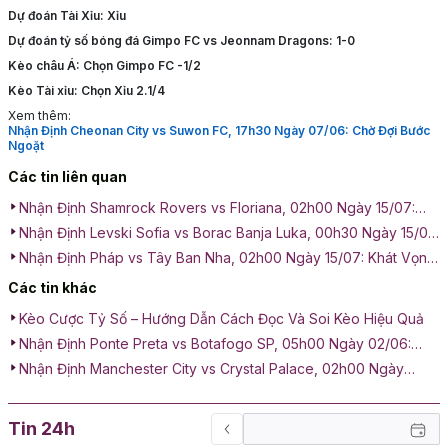
Dự đoán Tài Xỉu: Xỉu
Dự đoán tỷ số bóng đá Gimpo FC vs Jeonnam Dragons: 1-0
Kèo châu Á: Chọn Gimpo FC -1/2
Kèo Tài xỉu: Chọn Xỉu 2.1/4
Xem thêm:
Nhận Định Cheonan City vs Suwon FC, 17h30 Ngày 07/06: Chờ Đợi Bước
Ngoặt
Các tin liên quan
Nhận Định Shamrock Rovers vs Floriana, 02h00 Ngày 15/07:
Không Còn Đường Lui
Nhận Định Levski Sofia vs Borac Banja Luka, 00h30 Ngày 15/07:
Thể Hiện Năng Lực
Nhận Định Pháp vs Tây Ban Nha, 02h00 Ngày 15/07: Khát Vọng
Xưng Vương
Các tin khác
Kèo Cược Tỷ Số – Hướng Dẫn Cách Đọc Và Soi Kèo Hiệu Quả
Nhận Định Ponte Preta vs Botafogo SP, 05h00 Ngày 02/06:
Đỉnh Cao Chiến Thuật
Nhận Định Manchester City vs Crystal Palace, 02h00 Ngày
14/05: Tử Trận Tại Etihad
Tin 24h