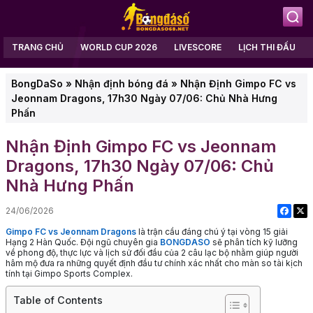
TRANG CHỦ
WORLD CUP 2026
LIVESCORE
LỊCH THI ĐẤU
BongDaSo
»
Nhận định bóng đá
»
Nhận Định Gimpo FC vs
Jeonnam Dragons, 17h30 Ngày 07/06: Chủ Nhà Hưng
Phấn
Nhận Định Gimpo FC vs Jeonnam
Dragons, 17h30 Ngày 07/06: Chủ
Nhà Hưng Phấn
24/06/2026
Gimpo FC vs Jeonnam Dragons
là trận cầu đáng chú ý tại vòng 15 giải
Hạng 2 Hàn Quốc. Đội ngũ chuyên gia
BONGDASO
sẽ phân tích kỹ lưỡng
về phong độ, thực lực và lịch sử đối đầu của 2 câu lạc bộ nhằm giúp người
hâm mộ đưa ra những quyết định đầu tư chính xác nhất cho màn so tài kịch
tính tại Gimpo Sports Complex.
Table of Contents