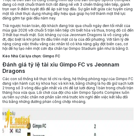
đang có một chuỗi thành tích rất đáng nể với 3 chiến thắng liên tiếp, giành
trọn vẹn 9 điểm tuyệt đối để áp sát top đầu. Sự gắn kết giữa các tuyến cùng
một lối chơi thực dụng nhưng đầy hiệu quả giúp họ trở thành một thế lực
đáng gờm tại giải đấu năm nay.
Trái ngược hoàn toàn, đội khách đang trải qua chuỗi ngày đen tối nhất của
mùa giải 2026 với chuỗi 5 trận liên tiếp chỉ biết hòa và thua, trong đó có đến
3 thất bại muối mặt. Sức kháng cự của Jeonnam Dragons là vô cùng yếu
ớt, đặc biệt là khi phải thi đấu trên mặt cỏ lạ của đối phương. Với tâm lý đè
nặng cùng việc thiếu vắng các nhân tố có khả năng gây đột biến cao, cơ
hội để họ tạo nên một cơn địa chấn tại Gimpo Stadium gần như là bằng 0.
Kèo Nhà Cái lựa chọn: Gimpo FC
Đánh giá tỷ lệ tài xỉu Gimpo FC vs Jeonnam
Dragons
Các con số thống kê thực tế chỉ ra rằng, hệ thống phòng ngự của Gimpo FC
đang vận hành cực kỳ khoa học và kín kẽ, bằng chứng là họ đã giữ sạch lưới
2 trong số 3 vòng đấu gần nhất và chỉ để lọt lưới đúng 1 bàn trong chuỗi trận
thăng hoa vừa qua. Lối chơi của đội chủ sân Gimpo Sports Complex luôn
ưu tiên sự chắc chắn nơi phần sân nhà trước khi nghĩ đến việc kết liễu đối
thủ bằng những đường phản công chớp nhoáng.