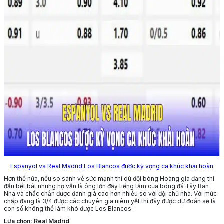
Espanyol vs Real Madrid Los Blancos được kỳ vọng ca khúc khải hoàn
Hơn thế nữa, nếu so sánh về sức mạnh thì dù đội bóng Hoàng gia đang thi
đấu bết bát nhưng họ vẫn là ông lớn đầy tiếng tăm của bóng đá Tây Ban
Nha và chắc chắn được đánh giá cao hơn nhiều so với đội chủ nhà. Với mức
chấp đang là 3/4 được các chuyên gia niêm yết thì đây được dự đoán sẽ là
con số không thể làm khó được Los Blancos.
Lựa chọn: Real Madrid