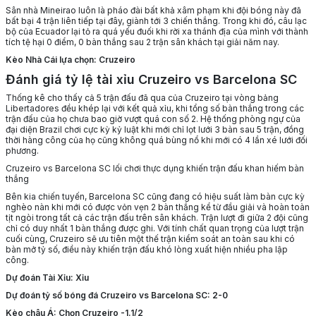
Sân nhà Mineirao luôn là pháo đài bất khả xâm phạm khi đội bóng này đã
bất bại 4 trận liên tiếp tại đây, giành tới 3 chiến thắng. Trong khi đó, câu lạc
bộ của Ecuador lại tỏ ra quá yếu đuối khi rời xa thánh địa của mình với thành
tích tệ hại 0 điểm, 0 bàn thắng sau 2 trận sân khách tại giải năm nay.
Kèo Nhà Cái lựa chọn: Cruzeiro
Đánh giá tỷ lệ tài xỉu Cruzeiro vs Barcelona SC
Thống kê cho thấy cả 5 trận đấu đã qua của Cruzeiro tại vòng bảng
Libertadores đều khép lại với kết quả xỉu, khi tổng số bàn thắng trong các
trận đấu của họ chưa bao giờ vượt quá con số 2. Hệ thống phòng ngự của
đại diện Brazil chơi cực kỳ kỷ luật khi mới chỉ lọt lưới 3 bàn sau 5 trận, đồng
thời hàng công của họ cũng không quá bùng nổ khi mới có 4 lần xé lưới đối
phương.
Cruzeiro vs Barcelona SC lối chơi thực dụng khiến trận đấu khan hiếm bàn
thắng
Bên kia chiến tuyến, Barcelona SC cũng đang có hiệu suất làm bàn cực kỳ
nghèo nàn khi mới có được vỏn vẹn 2 bàn thắng kể từ đầu giải và hoàn toàn
tịt ngòi trong tất cả các trận đấu trên sân khách. Trận lượt đi giữa 2 đội cũng
chỉ có duy nhất 1 bàn thắng được ghi. Với tính chất quan trọng của lượt trận
cuối cùng, Cruzeiro sẽ ưu tiên một thế trận kiểm soát an toàn sau khi có
bàn mở tỷ số, điều này khiến trận đấu khó lòng xuất hiện nhiều pha lập
công.
Dự đoán Tài Xỉu: Xỉu
Dự đoán tỷ số bóng đá Cruzeiro vs Barcelona SC: 2-0
Kèo châu Á: Chọn Cruzeiro -1.1/2