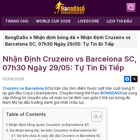
TRANG CHỦ
WORLD CUP 2026
LIVESCORE
LỊCH THI ĐẤU
BongDaSo
»
Nhận định bóng đá
»
Nhận Định Cruzeiro vs
Barcelona SC, 07h30 Ngày 29/05: Tự Tin Đi Tiếp
Nhận Định Cruzeiro vs Barcelona SC,
07h30 Ngày 29/05: Tự Tin Đi Tiếp
02/06/2026
Cruzeiro vs Barcelona SC
là trận cầu tâm điểm thuộc lượt trận cuối bảng D
tại giải đấu Copa Libertadores. Chuyên trang thể thao
BONGDASO
sẽ cung
cấp thông tin chuyên sâu về màn so tài đỉnh cao giữa 2 thế lực bóng đá
Nam Mỹ tại đấu trường danh giá nhất châu lục.
Table of Contents
Nhận định tổng quan Cruzeiro vs Barcelona SC
Dự đoán bóng đá, soi kèo Cruzeiro vs Barcelona SC
Soi kèo châu Á cuộc đối đầu Cruzeiro vs Barcelona SC