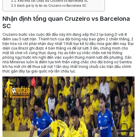
Kèo nhà cái Châu Âu Cruzeiro vs Barcelona SC
Đánh giá tỷ lệ tài xỉu Cruzeiro vs Barcelona SC
Nhận định tổng quan Cruzeiro vs Barcelona
SC
Cruzeiro bước vào cuộc đối đầu này khi đang xếp thứ 2 tại bảng D với 8
điểm sau 5 lượt trận. Thành tích của đội bóng này bao gồm 2 chiến thắng, 2
trận hòa và chỉ phải nhận duy nhất 1 thất bại kể từ đầu mùa giải đến nay. Đại
diện của Brazil ghi được 4 bàn thắng và để lọt lưới 3 lần, chứng minh cho
một lối chơi vô cùng thực dụng. Họ ưu tiên sự chắc chắn nơi hệ thống
phòng ngự trước khi nghĩ đến việc xuyên thủng mành lưới đối phương. Sân
nhà Mineirao luôn là điểm tựa tinh thần vững chắc cho đội bóng xứ Samba
khi họ mới chỉ để thua sát nút 1 lần duy nhất trong chuỗi các trận đấu chính
thức gần đây tại giải quốc nội lẫn châu lục.