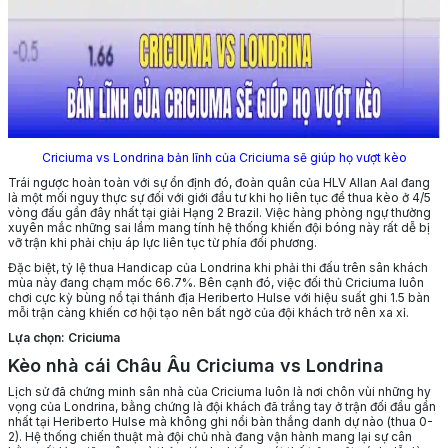
Criciuma vs Londrina bản lĩnh của Criciuma sẽ giúp họ vượt kèo
Trái ngược hoàn toàn với sự ổn định đó, đoàn quân của HLV Allan Aal đang
là một mối nguy thực sự đối với giới đầu tư khi họ liên tục để thua kèo ở 4/5
vòng đấu gần đây nhất tại giải Hạng 2 Brazil. Việc hàng phòng ngự thường
xuyên mắc những sai lầm mang tính hệ thống khiến đội bóng này rất dễ bị
vỡ trận khi phải chịu áp lực liên tục từ phía đối phương.
Đặc biệt, tỷ lệ thua Handicap của Londrina khi phải thi đấu trên sân khách
mùa này đang chạm mốc 66.7%. Bên cạnh đó, việc đối thủ Criciuma luôn
chơi cực kỳ bùng nổ tại thánh địa Heriberto Hulse với hiệu suất ghi 1.5 bàn
mỗi trận càng khiến cơ hội tạo nên bất ngờ của đội khách trở nên xa xỉ.
Lựa chọn: Criciuma
Kèo nhà cái Châu Âu Criciuma vs Londrina
Lịch sử đã chứng minh sân nhà của Criciuma luôn là nơi chôn vùi những hy
vọng của Londrina, bằng chứng là đội khách đã trắng tay ở trận đối đầu gần
nhất tại Heriberto Hulse mà không ghi nổi bàn thắng danh dự nào (thua 0-
2). Hệ thống chiến thuật mà đội chủ nhà đang vận hành mang lại sự cân