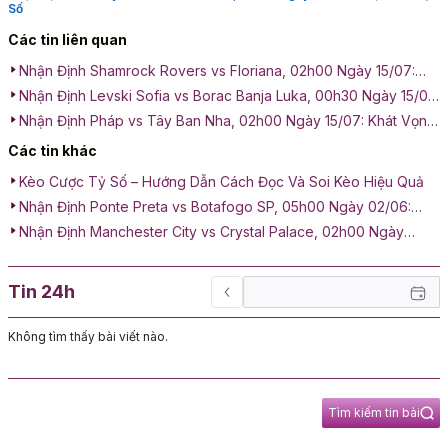
Số
Các tin liên quan
Nhận Định Shamrock Rovers vs Floriana, 02h00 Ngày 15/07:
Không Còn Đường Lui
Nhận Định Levski Sofia vs Borac Banja Luka, 00h30 Ngày 15/07:
Thể Hiện Năng Lực
Nhận Định Pháp vs Tây Ban Nha, 02h00 Ngày 15/07: Khát Vọng
Xưng Vương
Các tin khác
Kèo Cược Tỷ Số – Hướng Dẫn Cách Đọc Và Soi Kèo Hiệu Quả
Nhận Định Ponte Preta vs Botafogo SP, 05h00 Ngày 02/06:
Đỉnh Cao Chiến Thuật
Nhận Định Manchester City vs Crystal Palace, 02h00 Ngày
14/05: Tử Trận Tại Etihad
Tin 24h
Không tìm thấy bài viết nào.
Tìm kiếm tin bài