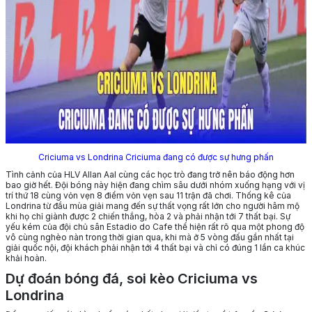
Criciuma vs Londrina Criciuma đang có được sự hưng phấn
Tình cảnh của HLV Allan Aal cùng các học trò đang trở nên báo động hơn
bao giờ hết. Đội bóng này hiện đang chìm sâu dưới nhóm xuống hạng với vị
trí thứ 18 cùng vỏn vẹn 8 điểm vỏn vẹn sau 11 trận đã chơi. Thống kê của
Londrina từ đầu mùa giải mang đến sự thất vọng rất lớn cho người hâm mộ
khi họ chỉ giành được 2 chiến thắng, hòa 2 và phải nhận tới 7 thất bại. Sự
yếu kém của đội chủ sân Estadio do Cafe thể hiện rất rõ qua một phong độ
vô cùng nghèo nàn trong thời gian qua, khi mà ở 5 vòng đấu gần nhất tại
giải quốc nội, đội khách phải nhận tới 4 thất bại và chỉ có đúng 1 lần ca khúc
khải hoàn.
Dự đoán bóng đá, soi kèo Criciuma vs
Londrina