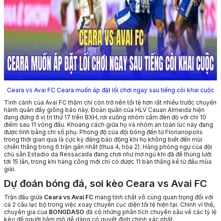
Ceara vs Avai FC Ceara muốn áp đặt lối chơi ngay sau tiếng còi khai cuộc
Tình cảnh của Avai FC thậm chí còn trở nên tồi tệ hơn rất nhiều trước chuyến
hành quân đầy giông bão này. Đoàn quân của HLV Cauan Almeida hiện
đang đứng ở vị trí thứ 17 trên BXH, rơi xuống nhóm cầm đèn đỏ với chỉ 10
điểm sau 11 vòng đấu. Khoảng cách giữa họ và nhóm an toàn lúc này đang
được tính bằng chỉ số phụ. Phong độ của đội bóng đến từ Florianopolis
trong thời gian qua là cực kỳ đáng báo động khi họ không biết đến mùi
chiến thắng trong 6 trận gần nhất (thua 4, hòa 2). Hàng phòng ngự của đội
chủ sân Estadio da Ressacada đang chơi như mơ ngủ khi đã để thủng lưới
tới 15 lần, trong khi hàng công mới chỉ có được 11 bàn thắng kể từ đầu mùa
giải.
Dự đoán bóng đá, soi kèo Ceara vs Avai FC
Trận đấu giữa
Ceara vs Avai FC
mang tính chất vô cùng quan trọng đối với
cả 2 câu lạc bộ trong việc xoay chuyển cục diện tồi tệ hiện tại. Chính vì thế,
chuyên gia của
BONGDASO
đã có những phân tích chuyên sâu về các tỷ lệ
kèo để người hâm mộ dễ dàng có quyết định chính xác nhất.