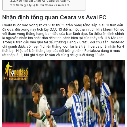
Kèo nhà cái Châu Âu Ceara vs Avai FC
Đánh giá tỷ lệ tài xỉu Ceara vs Avai FC
Nhận định tổng quan Ceara vs Avai FC
Ceara bước vào vòng 12 với vị trí thứ 15 trên bảng tổng sắp. Sau 11 trận đấu
đã qua, đội bóng này tích lũy được 13 điểm, một thành tích khá khiêm tốn so
với tham vọng thăng hạng ban đầu của ban lãnh đạo. Sự thiếu ổn định chính
là nguyên nhân lớn nhất dẫn đến tình cảnh hiện tại của thầy trò HLV Mozart.
Trong 6 trận đấu vừa qua tại đấu trường Hạng 2 Brazil, đội chủ sân Castelao
chỉ giành được vỏn vẹn 1 chiến thắng, còn lại là 2 trận hòa và phải nhận tới 4
thất bại. Hiệu số bàn thắng bại của đội bóng thành Fortaleza đang ở mức
rất thấp là -1, khi ghi được 12 bàn và cũng để lọt lưới đúng 13 lần.