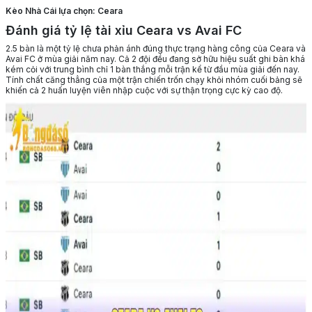
Kèo Nhà Cái lựa chọn: Ceara
Đánh giá tỷ lệ tài xỉu Ceara vs Avai FC
2.5 bàn là một tỷ lệ chưa phản ánh đúng thực trạng hàng công của Ceara và
Avai FC ở mùa giải năm nay. Cả 2 đội đều đang sở hữu hiệu suất ghi bàn khá
kém cỏi với trung bình chỉ 1 bàn thắng mỗi trận kể từ đầu mùa giải đến nay.
Tính chất căng thẳng của một trận chiến trốn chạy khỏi nhóm cuối bảng sẽ
khiến cả 2 huấn luyện viên nhập cuộc với sự thận trọng cực kỳ cao độ.