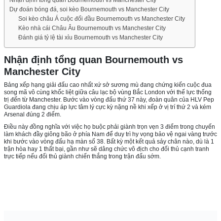
Dự đoán bóng đá, soi kèo Bournemouth vs Manchester City
Soi kèo châu Á cuộc đối đầu Bournemouth vs Manchester City
Kèo nhà cái Châu Âu Bournemouth vs Manchester City
Đánh giá tỷ lệ tài xỉu Bournemouth vs Manchester City
Nhận định tổng quan Bournemouth vs
Manchester City
Bảng xếp hạng giải đấu cao nhất xứ sở sương mù đang chứng kiến cuộc đua
song mã vô cùng khốc liệt giữa câu lạc bộ vùng Bắc London với thế lực thống
trị đến từ Manchester. Bước vào vòng đấu thứ 37 này, đoàn quân của HLV Pep
Guardiola đang chịu áp lực tâm lý cực kỳ nặng nề khi xếp ở vị trí thứ 2 và kém
Arsenal đúng 2 điểm.
Điều này đồng nghĩa với việc họ buộc phải giành trọn vẹn 3 điểm trong chuyến
làm khách đầy giông bão ở phía Nam để duy trì hy vọng bảo vệ ngai vàng trước
khi bước vào vòng đấu hạ màn số 38. Bất kỳ một kết quả sảy chân nào, dù là 1
trận hòa hay 1 thất bại, gần như sẽ dâng chức vô địch cho đối thủ cạnh tranh
trực tiếp nếu đối thủ giành chiến thắng trong trận đấu sớm.