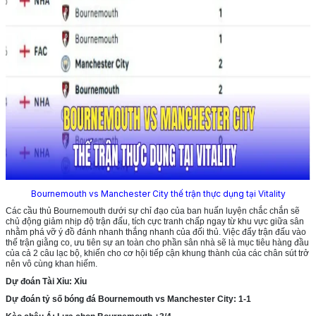
Bournemouth vs Manchester City thế trận thực dụng tại Vitality
Các cầu thủ Bournemouth dưới sự chỉ đạo của ban huấn luyện chắc chắn sẽ
chủ động giảm nhịp độ trận đấu, tích cực tranh chấp ngay từ khu vực giữa sân
nhằm phá vỡ ý đồ đánh nhanh thắng nhanh của đối thủ. Việc đẩy trận đấu vào
thế trận giằng co, ưu tiên sự an toàn cho phần sân nhà sẽ là mục tiêu hàng đầu
của cả 2 câu lạc bộ, khiến cho cơ hội tiếp cận khung thành của các chân sút trở
nên vô cùng khan hiếm.
Dự đoán Tài Xỉu: Xỉu
Dự đoán tỷ số bóng đá Bournemouth vs Manchester City: 1-1