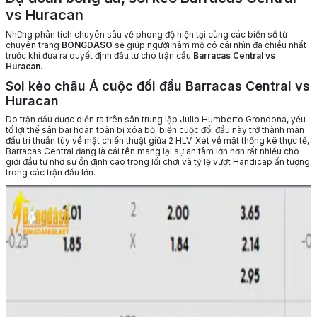
vs Huracan
Những phân tích chuyên sâu về phong độ hiện tại cùng các biến số từ
chuyên trang
BONGDASO
sẽ giúp người hâm mộ có cái nhìn đa chiều nhất
trước khi đưa ra quyết định đầu tư cho trận cầu
Barracas Central vs
Huracan
.
Soi kèo châu Á cuộc đối đầu Barracas Central vs
Huracan
Do trận đấu được diễn ra trên sân trung lập Julio Humberto Grondona, yếu
tố lợi thế sân bãi hoàn toàn bị xóa bỏ, biến cuộc đối đầu này trở thành màn
đấu trí thuần túy về mặt chiến thuật giữa 2 HLV. Xét về mặt thống kê thực tế,
Barracas Central đang là cái tên mang lại sự an tâm lớn hơn rất nhiều cho
giới đầu tư nhờ sự ổn định cao trong lối chơi và tỷ lệ vượt Handicap ấn tượng
trong các trận đấu lớn.