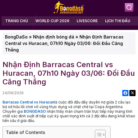
TRANG CHỦ
WORLD CUP 2026
LIVESCORE
LỊCH THI ĐẤU
BongDaSo
»
Nhận định bóng đá
»
Nhận Định Barracas
Central vs Huracan, 07h10 Ngày 03/06: Đối Đầu Căng
Thẳng
Nhận Định Barracas Central vs
Huracan, 07h10 Ngày 03/06: Đối Đầu
Căng Thẳng
24/06/2026
Barracas Central vs Huracan
là cuộc đối đầu đầy duyên nợ giữa 2 câu lạc
bộ sở hữu lối chơi vô cùng thực dụng và chặt chẽ tại Copa Argentina.
Chuyên gia
BONGDASO
nhận thấy màn chạm trán trực tiếp này mang tính
chất xác định suất đi tiếp cực kỳ quan trọng khi cả 2 đội đều đang khát khao
tiến sâu ở giải đấu.
Table of Contents