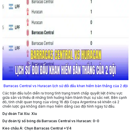
Barracas Central vs Huracan lịch sử đối đầu khan hiếm bàn thắng của 2 đội
Các trận đấu luôn diễn ra trong tình trạng tranh chấp quyết liệt ở khu vực
giữa sân và thiếu đi những tình huống hãm thành thực sự sắc nét. Bên cạnh
đó, tính chất quan trọng của vòng 16 đội Copa Argentina sẽ khiến cả 2
chiến lược gia không dám mạo hiểm dâng cao đội hình ngay từ đầu.
Dự đoán Tài Xỉu: Xỉu
Dự đoán tỷ số bóng đá Barracas Central vs Huracan: 0-0
Kèo châu Á: Chọn Barracas Central +1/4