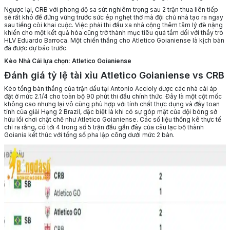
Ngược lại, CRB với phong độ sa sút nghiêm trọng sau 2 trận thua liên tiếp
sẽ rất khó để đứng vững trước sức ép nghẹt thở mà đội chủ nhà tạo ra ngay
sau tiếng còi khai cuộc. Việc phải thi đấu xa nhà cộng thêm tâm lý đè nặng
khiến cho một kết quả hòa cũng trở thành mục tiêu quá tầm đối với thầy trò
HLV Eduardo Barroca. Một chiến thắng cho Atletico Goianiense là kịch bản
đã được dự báo trước.
Kèo Nhà Cái lựa chọn: Atletico Goianiense
Đánh giá tỷ lệ tài xỉu Atletico Goianiense vs CRB
Kèo tổng bàn thắng của trận đấu tại Antonio Accioly được các nhà cái áp
đặt ở mức 2.1/4 cho toàn bộ 90 phút thi đấu chính thức. Đây là một cột mốc
không cao nhưng lại vô cùng phù hợp với tính chất thực dụng và đầy toan
tính của giải Hạng 2 Brazil, đặc biệt là khi có sự góp mặt của đội bóng sở
hữu lối chơi chặt chẽ như Atletico Goianiense. Các số liệu thống kê thực tế
chỉ ra rằng, có tới 4 trong số 5 trận đấu gần đây của câu lạc bộ thành
Goiania kết thúc với tổng số pha lập công dưới mức 2 bàn.