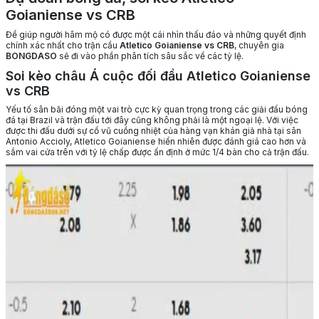
Goianiense vs CRB
Để giúp người hâm mộ có được một cái nhìn thấu đáo và những quyết định
chính xác nhất cho trận cầu
Atletico Goianiense vs CRB
, chuyên gia
BONGDASO
sẽ đi vào phần phân tích sâu sắc về các tỷ lệ.
Soi kèo châu Á cuộc đối đầu Atletico Goianiense
vs CRB
Yếu tố sân bãi đóng một vai trò cực kỳ quan trọng trong các giải đấu bóng
đá tại Brazil và trận đấu tới đây cũng không phải là một ngoại lệ. Với việc
được thi đấu dưới sự cổ vũ cuồng nhiệt của hàng vạn khán giả nhà tại sân
Antonio Accioly, Atletico Goianiense hiển nhiên được đánh giá cao hơn và
sắm vai cửa trên với tỷ lệ chấp được ấn định ở mức 1/4 bàn cho cả trận đấu.