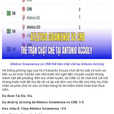
Atletico Goianiense vs CRB thế trận chặt chẽ tại Antonio Accioly
Hệ thống phòng ngự của HLV Eduardo Souza chơi rất kỷ luật và luôn ưu
tiên sự an toàn ở phần sân nhà trước khi nghĩ đến chuyện xuyên thủng
mành lưới đối phương. Bên kia chiến tuyến, dù CRB có lối chơi khá cởi mở
nhưng trước một đối thủ đá rát và áp sát tầm cao như đội chủ nhà, họ chắc
chắn sẽ phải chơi lùi sâu và thận trọng tối đa nhằm tránh nhận bàn thua
sớm.
Dự đoán Tài Xỉu: Xỉu
Dự đoán tỷ số bóng đá Atletico Goianiense vs CRB: 1-0
Kèo châu Á: Chọn Atletico Goianiense -1/4