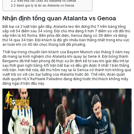
Kèo nhà cái Châu Âu Atalanta vs Genoa
Đánh giá tỷ lệ tài xỉu Atalanta vs Genoa
Nhận định tổng quan Atalanta vs Genoa
Bất bại cả 2 lượt trận gần đây, Atalanta leo lên đứng thứ 7 trên bảng tổng
sắp với 54 điểm sau 34 vòng. Đội chủ nhà đang ít hơn 7 điểm so với đối thủ
xếp trên là AS Roma. Bên phía đối diện, Genoa đang có 39 điểm và đứng
thứ 14 qua 34 trận. Đội khách là đội ghi nhiều bàn thắng nhất trong khu vực
an toàn khi có 40 lần chọc thủng lưới đối phương.
Thất bại trong chuyến làm khách của Bayern Munich vào tháng 3 năm nay
đã mang lại kinh nghiệm cho Atalanta khi quay lại Serie A. Đội bóng thành
Bergamo đã thể hiện phong độ thực sự ổn định kể từ sau khi giải đấu trở lại
sau thời gian nghỉ bằng 4/5 trận bất bại và đều ghi được ít nhất 1 bàn thắng
mỗi trận. Hơn thế nữa, đối thủ hôm nay lại là Genoa có thành tích không quá
vượt trội so với các bại tướng của Atalanta trước đó. Thế nên, đoàn quân
dưới quyền HLV Raffaele Palladino đang đứng trước thử thách không mấy
đáng ngại ở trận đấu này.