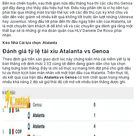
Bên kia chiến tuyến, sau thời gian nửa đầu thăng hoa thì các cầu thủ Genoa
giờ đây đang cho thấy dấu hiệu hụt hơi. Điều này phần lớn là vì họ liên tục
phải trải qua những màn tra tấn thể lực với các đối thủ cực kỳ khó chịu và
dẫn đến việc giành về nhiều kết quả không tốt trước lần lượt những Udinese
hay Juventus. Vòng đấu tới phải đến thi đấu ngay trên sân của Atalanta, sẽ
là một chuyến làm khách đi dễ khó về và các chuyên gia đánh giá rằng một
thất bại sẽ là những gì mà đoàn quân của HLV Daniele De Rossi phải
nhận.
Kèo Nhà Cái lựa chọn: Atalanta
Đánh giá tỷ lệ tài xỉu Atalanta vs Genoa
Theo định giá trên sàn giao dịch lúc này chứng kiến nhà cái niêm yết tỷ lệ
bàn thắng với định mức 2.1/2 cùng lợi điểm đang giảm dần cho lựa chọn
tưng bừng bàn thắng. Đây là chỉ số thực sự mang tính đột phá cho giới đầu
tư ưa thích kịch bản mãn nhãn với một trận đấu của Atalanta. Trên thực tế,
dù kết quả của trận đấu
Atalanta vs Genoa
có tính chất quan trọng nhưng
nhiều khả năng 2 đội sẽ giữ thái độ cởi mở với nhiều bàn thắng được ghi.