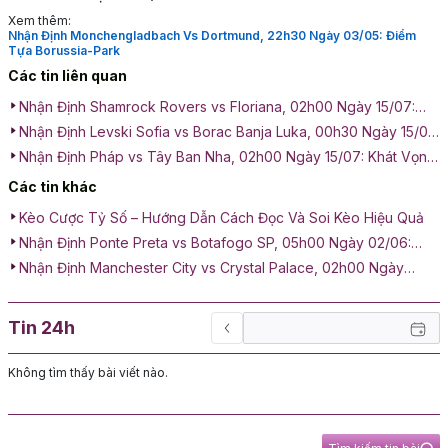
Xem thêm:
Nhận Định Monchengladbach Vs Dortmund, 22h30 Ngày 03/05: Điểm
Tựa Borussia-Park
Các tin liên quan
Nhận Định Shamrock Rovers vs Floriana, 02h00 Ngày 15/07:
Không Còn Đường Lui
Nhận Định Levski Sofia vs Borac Banja Luka, 00h30 Ngày 15/07:
Thể Hiện Năng Lực
Nhận Định Pháp vs Tây Ban Nha, 02h00 Ngày 15/07: Khát Vọng
Xưng Vương
Các tin khác
Kèo Cược Tỷ Số – Hướng Dẫn Cách Đọc Và Soi Kèo Hiệu Quả
Nhận Định Ponte Preta vs Botafogo SP, 05h00 Ngày 02/06:
Đỉnh Cao Chiến Thuật
Nhận Định Manchester City vs Crystal Palace, 02h00 Ngày
14/05: Tử Trận Tại Etihad
Tin 24h
Không tìm thấy bài viết nào.