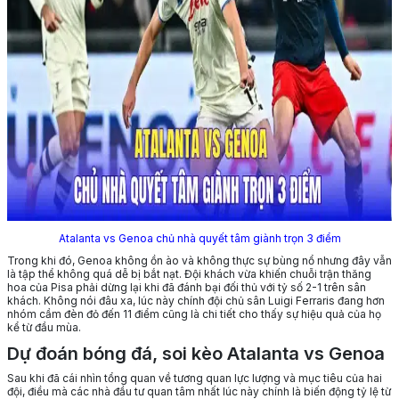
Atalanta vs Genoa chủ nhà quyết tâm giành trọn 3 điểm
Trong khi đó, Genoa không ồn ào và không thực sự bùng nổ nhưng đây vẫn
là tập thể không quá dễ bị bắt nạt. Đội khách vừa khiến chuỗi trận thăng
hoa của Pisa phải dừng lại khi đã đánh bại đối thủ với tỷ số 2-1 trên sân
khách. Không nói đâu xa, lúc này chính đội chủ sân Luigi Ferraris đang hơn
nhóm cầm đèn đỏ đến 11 điểm cũng là chi tiết cho thấy sự hiệu quả của họ
kể từ đầu mùa.
Dự đoán bóng đá, soi kèo Atalanta vs Genoa
Sau khi đã cái nhìn tổng quan về tương quan lực lượng và mục tiêu của hai
đội, điều mà các nhà đầu tư quan tâm nhất lúc này chính là biến động tỷ lệ từ