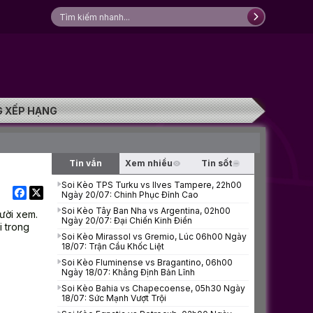
 XẾP HẠNG
Tin vắn
Xem nhiều
Tin sốt
Soi Kèo TPS Turku vs Ilves Tampere, 22h00
Ngày 20/07: Chinh Phục Đỉnh Cao
Soi Kèo Tây Ban Nha vs Argentina, 02h00
gười xem.
Ngày 20/07: Đại Chiến Kinh Điển
i trong
Soi Kèo Mirassol vs Gremio, Lúc 06h00 Ngày
18/07: Trận Cầu Khốc Liệt
Soi Kèo Fluminense vs Bragantino, 06h00
Ngày 18/07: Khẳng Định Bản Lĩnh
Soi Kèo Bahia vs Chapecoense, 05h30 Ngày
18/07: Sức Mạnh Vượt Trội