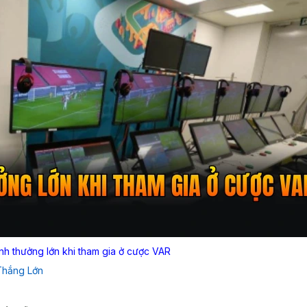
ành thưởng lớn khi tham gia ở cược VAR
 Thắng Lớn