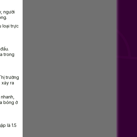
y, người
ông.
loại trực
 đấu.
ra trong
Thị trường
 xảy ra
 nhanh,
ha bóng ở
p là 1.5