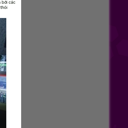
n bởi các
thói