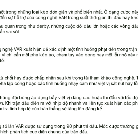
ột trong những loại kèo đơn giản và phổ biến nhất. Ở dạng cược nà
 đến sự hỗ trợ của công nghệ VAR trong suốt thời gian thi đấu hay kh
ấu quan trọng như derby, những cuộc đối đầu lớn hoặc các vòng đấu 
ắc sai sót.
ghệ VAR xuất hiện để xác định một tình huống phạt đền trong trận
y vì chỉ cần một pha kéo áo, chạm tay vào bóng hay một lỗi nhỏ xảy 
ổi.
từ chối hay được chấp nhận sau khi trọng tài tham khảo công nghệ. 
ha lập công hoặc các tình huống nhạy cảm như việt vị sát nút hay lỗi
ững đội bóng áp dụng bẫy việt vị dâng cao hoặc thi đấu với tốc độ
. Khi trận đấu diễn ra với nhịp độ nhanh và liên tục xuất hiện các p
m tra tính hợp lệ của bàn thắng sẽ tăng lên đáng kể.
 số lần VAR được sử dụng trong 90 phút thi đấu. Mốc cược thường gặ
thích phân tích cục diện chung của trận đấu.