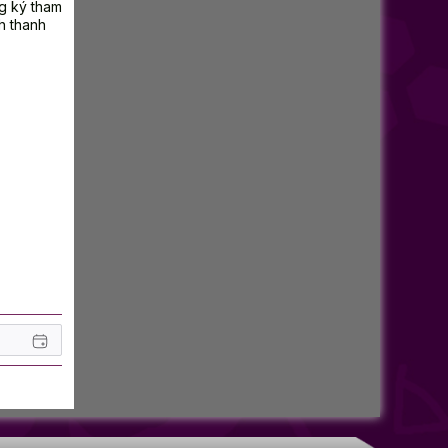
g ký tham
h thanh