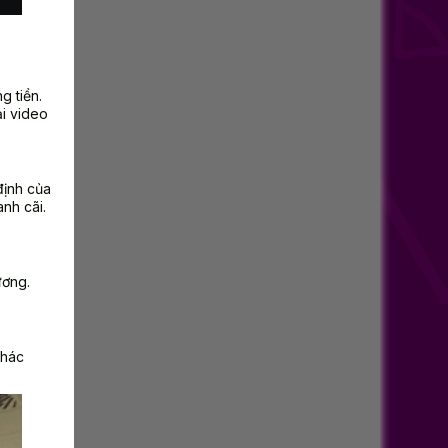
g tiền.
ại video
định của
nh cãi.
ương.
khác