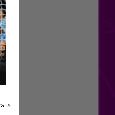
hi tiết