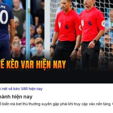
i nét về kèo VAR hiện nay
hành hiện nay
 biến mà bet thủ thường xuyên gặp phải khi truy cập vào nền tảng. C