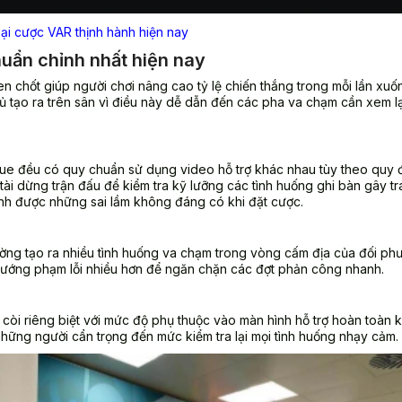
ại cược VAR thịnh hành hiện nay
uẩn chỉnh nhất hiện nay
hen chốt giúp người chơi nâng cao tỷ lệ chiến thắng trong mỗi lần xuốn
ủ tạo ra trên sân vì điều này dễ dẫn đến các pha va chạm cần xem l
e đều có quy chuẩn sử dụng video hỗ trợ khác nhau tùy theo quy 
ài dừng trận đấu để kiểm tra kỹ lưỡng các tình huống ghi bàn gây tra
ránh được những sai lầm không đáng có khi đặt cược.
ng tạo ra nhiều tình huống va chạm trong vòng cấm địa của đối ph
hướng phạm lỗi nhiều hơn để ngăn chặn các đợt phản công nhanh.
òi riêng biệt với mức độ phụ thuộc vào màn hình hỗ trợ hoàn toàn 
ững người cẩn trọng đến mức kiểm tra lại mọi tình huống nhạy cảm.