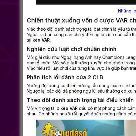
Những lo
Chiến thuật xuống vốn ở cược VAR ch
Việc theo dõi danh sách trọng tài bắt chính là yếu tố t
Ngoài ra bạn cũng cần chú ý đến áp lực mà các cầu th
tại
kèo VAR
.
Nghiên cứu luật chơi chuẩn chỉnh
Mỗi giải đấu như Ngoại hạng Anh hay Champions Leagu
ban tổ chức. Một số giải thường xuyên cho phép trọng t
Việc hiểu rõ luật chơi của từng khu vực sẽ giúp bạn t
Phân tích lối đánh của 2 CLB
Những đội bóng có thiên hướng tấn công mạnh mẽ thườ
Ngược lại các đội đá phòng ngự lùi sâu thường có xu 
Theo dõi danh sách trọng tài điều khiển
Mỗi vị trọng tài ở
kèo VAR
đều có một phong cách cầm c
nhau. Có những người rất quyết đoán nhưng cũng có nh