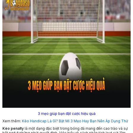
3 mẹo giúp bạn đặt cược hiệu quả
Xem thêm:
Kèo Handicap Là Gì? Bật Mí 3 Mẹo Hay Bạn Nên Áp Dụng Thử
Kèo penalty
là một dạng đặc biệt trong bóng đá mang đến cao trào và sự
bất ngờ ở những phút quyết định. Việc hiểu rõ cách phân tích loạt sút 11m