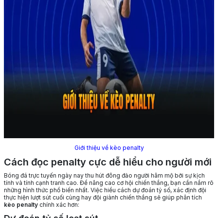
Giới thiệu về kèo penalty
Cách đọc penalty cực dễ hiểu cho người mới
Bóng đá trực tuyến ngày nay thu hút đông đảo người hâm mộ bởi sự kịch
tính và tính cạnh tranh cao. Để nâng cao cơ hội chiến thắng, bạn cần nắm rõ
những hình thức phổ biến nhất. Việc hiểu cách dự đoán tỷ số, xác định đội
thực hiện lượt sút cuối cùng hay đội giành chiến thắng sẽ giúp phân tích
kèo penalty
chính xác hơn: