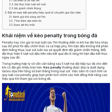
Dự đoán tỷ số loạt sút
Đội thực hiện lượt sút cuối
Đội giành chiến thắng
Bật mí mẹo bắt penalty hiệu quả từ chuyên gia lâu năm
Đánh giá khả năng sút 11m
Thời điểm đặt niềm tin
Quan sát thủ môn
Khái niệm về kèo penalty trong bóng đá
Penalty hay còn gọi là loạt luân lưu 11m thường diễn ra khi hai đội hòa nhau
sau 90 phút thi đấu chính thức và cả hiệp phụ. Khi trận đấu không thể phân
định thắng thua, loạt sút luân lưu sẽ quyết định đội giành chiến thắng. Mỗi
đội thực hiện 5 lượt sút đầu tiên nếu kết quả đã rõ ràng thì trận đấu kết thúc
ngay sau đó.
Trong trường hợp tỷ số vẫn cân bằng sau 5 lượt hai đội tiếp tục đá cho đến
khi có đội ghi nhiều bàn hơn.
Kèo penalty
thường được đưa ra dưới dạng
tài/xỉu dựa trên tổng số bàn thắng trong loạt sút. Việc nắm rõ cách tính và
quy luật của penalty giúp bạn phân tích chính xác hơn đồng thời nâng cao
hiệu quả khi tham gia soi bóng đá.