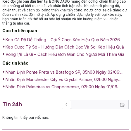
Kèo đội ghi bàn đầu tiên
tại BONGDASO mang đến cơ hội chiến thắng cao
cho những ai biết quan sát và phân tích trận đấu. Khi nắm rõ phong độ,
chiến thuật và cách đội bóng triển khai tấn công, người chơi sẽ dễ dàng dự
đoán chính xác đội mở tỷ số. Áp dụng chiến lược hợp lý với loại kèo này,
bạn hoàn toàn có thể tối ưu hóa lợi nhuận và tận hưởng niềm vui chiến
thắng từ nhà cái.
Các tin liên quan
Kèo Cá Độ Dễ Thắng – Gợi Ý Chọn Kèo Hiệu Quả Năm 2026
Kèo Cược Tỷ Số – Hướng Dẫn Cách Đọc Và Soi Kèo Hiệu Quả
Vòng 1/8 Là Gì – Cách Hiểu Đơn Giản Cho Người Mới Tham Gia
Các tin khác
Nhận Định Ponte Preta vs Botafogo SP, 05h00 Ngày 02/06:
Đỉnh Cao Chiến Thuật
Nhận Định Manchester City vs Crystal Palace, 02h00 Ngày
14/05: Tử Trận Tại Etihad
Nhận Định Palmeiras vs Chapecoense, 02h00 Ngày 01/06:
Đẳng Cấp Thượng Thừa
Tin 24h
Không tìm thấy bài viết nào.