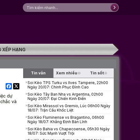
 XẾP HẠNG
Tin vắn
Xem nhiều
Tin sốt
Soi Kèo TPS Turku vs Ilves Tampere, 22h00
Ngày 20/07: Chinh Phục Đỉnh Cao
Soi Kèo Tây Ban Nha vs Argentina, 02h00
iệc dự
Ngày 20/07: Đại Chiến Kinh Điển
 chắc và
Soi Kèo Mirassol vs Gremio, Lúc 06h00 Ngày
18/07: Trận Cầu Khốc Liệt
Soi Kèo Fluminense vs Bragantino, 06h00
Ngày 18/07: Khẳng Định Bản Lĩnh
Soi Kèo Bahia vs Chapecoense, 05h30 Ngày
18/07: Sức Mạnh Vượt Trội