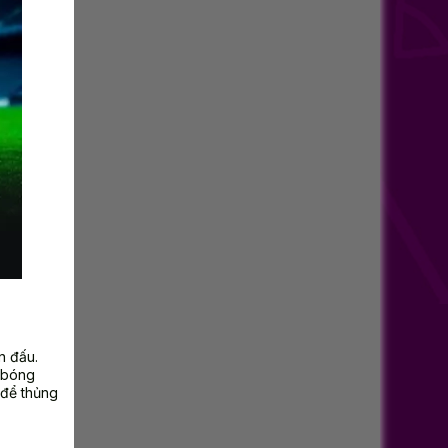
n đấu.
i bóng
 để thủng