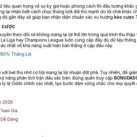
 liệu quan trọng về sự kỵ giơ hoặc phong cách thi đấu tương khắc g
 lại nhận biết cách chọc thủng lưới đối thủ mạnh do lối chơi khắc c
ụng độ gần đây sẽ giúp bạn nhận diện chuẩn xác xu hướng
kèo cược 
t cược
yên theo dõi sẽ không mang lại lợi thế lớn trong quá trình thu thập
, La Liga hay Champions League luôn cung cấp đầy đủ dữ liệu thống
xác nhất về khả năng xuất hiện bàn thắng ở cặp đấu này.
 80% Thắng Lợi
với bet thủ nhờ cơ hội mang lại lợi nhuận đột phá. Tuy nhiên, để già
 kỹ năng phân tích trận đấu sắc bén. Đừng quên truy cập
BONGDAS
và tỷ lệ Odds chính xác nhất, tạo bước đệm vững chắc cho mọi quyết 
m 2026
 Tham Gia
 Dễ Dàng