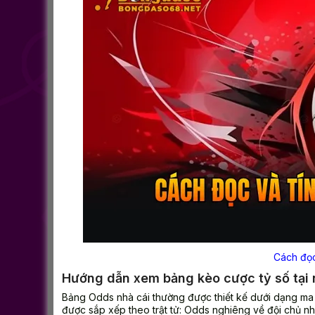
Cách đọc
Hướng dẫn xem bảng kèo cược tỷ số tại 
Bảng Odds nhà cái thường được thiết kế dưới dạng ma tr
được sắp xếp theo trật tử: Odds nghiêng về đội chủ nh