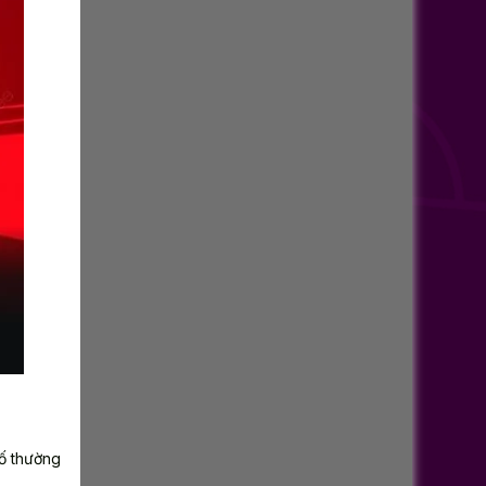
số thường