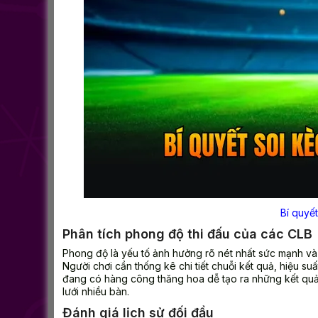
Bí quyế
Phân tích phong độ thi đấu của các CLB
Phong độ là yếu tố ảnh hưởng rõ nét nhất sức mạnh và k
Người chơi cần thống kê chi tiết chuỗi kết quả, hiệu su
đang có hàng công thăng hoa dễ tạo ra những kết quả
lưới nhiều bàn.
Đánh giá lịch sử đối đầu