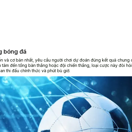
g bóng đá
iến và cơ bản nhất, yêu cầu người chơi dự đoán đúng kết quả chung
n tâm đến tổng bàn thắng hoặc đội chiến thắng, loại cược này đòi hỏ
ian thi đấu chính thức và phút bù giờ.