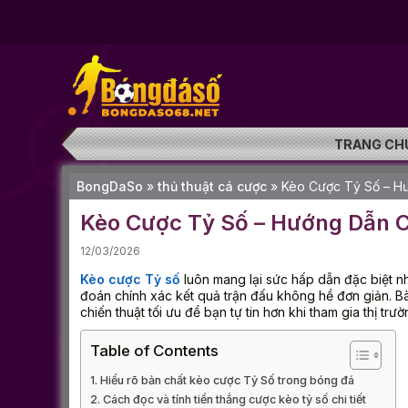
TRANG CH
BongDaSo
»
thủ thuật cá cược
»
Kèo Cược Tỷ Số – H
Kèo Cược Tỷ Số – Hướng Dẫn C
12/03/2026
Kèo cược Tỷ số
luôn mang lại sức hấp dẫn đặc biệt nh
đoán chính xác kết quả trận đấu không hề đơn giản. Bà
chiến thuật tối ưu để bạn tự tin hơn khi tham gia thị trườ
Table of Contents
Hiểu rõ bản chất kèo cược Tỷ Số trong bóng đá
Cách đọc và tính tiền thắng cược kèo tỷ số chi tiết