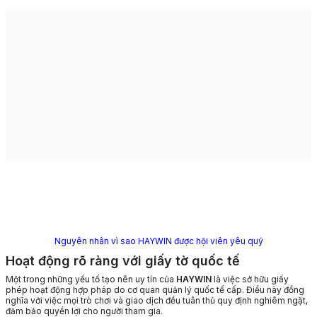
Nguyên nhân vì sao HAYWIN được hội viên yêu quý
Hoạt động rõ ràng với giấy tờ quốc tế
Một trong những yếu tố tạo nên uy tín của
HAYWIN
là việc sở hữu giấy
phép hoạt động hợp pháp do cơ quan quản lý quốc tế cấp. Điều này đồng
nghĩa với việc mọi trò chơi và giao dịch đều tuân thủ quy định nghiêm ngặt,
đảm bảo quyền lợi cho người tham gia.