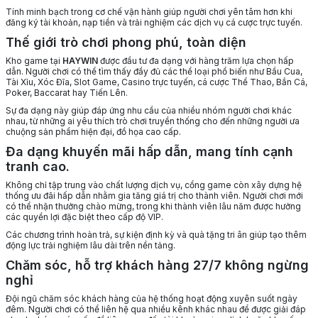
Tính minh bạch trong cơ chế vận hành giúp người chơi yên tâm hơn khi
đăng ký tài khoản, nạp tiền và trải nghiệm các dịch vụ cá cược trực tuyến.
Thế giới trò chơi phong phú, toàn diện
Kho game tại
HAYWIN
được đầu tư đa dạng với hàng trăm lựa chọn hấp
dẫn. Người chơi có thể tìm thấy đầy đủ các thể loại phổ biến như Bầu Cua,
Tài Xỉu, Xóc Đĩa, Slot Game, Casino trực tuyến, cá cược Thể Thao, Bắn Cá,
Poker, Baccarat hay Tiến Lên.
Sự đa dạng này giúp đáp ứng nhu cầu của nhiều nhóm người chơi khác
nhau, từ những ai yêu thích trò chơi truyền thống cho đến những người ưa
chuộng sản phẩm hiện đại, đồ họa cao cấp.
Đa dạng khuyến mãi hấp dẫn, mang tính cạnh
tranh cao.
Không chỉ tập trung vào chất lượng dịch vụ, cổng game còn xây dựng hệ
thống ưu đãi hấp dẫn nhằm gia tăng giá trị cho thành viên. Người chơi mới
có thể nhận thưởng chào mừng, trong khi thành viên lâu năm được hưởng
các quyền lợi đặc biệt theo cấp độ VIP.
Các chương trình hoàn trả, sự kiện định kỳ và quà tặng tri ân giúp tạo thêm
động lực trải nghiệm lâu dài trên nền tảng.
Chăm sóc, hỗ trợ khách hàng 27/7 không ngừng
nghỉ
Đội ngũ chăm sóc khách hàng của hệ thống hoạt động xuyên suốt ngày
đêm. Người chơi có thể liên hệ qua nhiều kênh khác nhau để được giải đáp