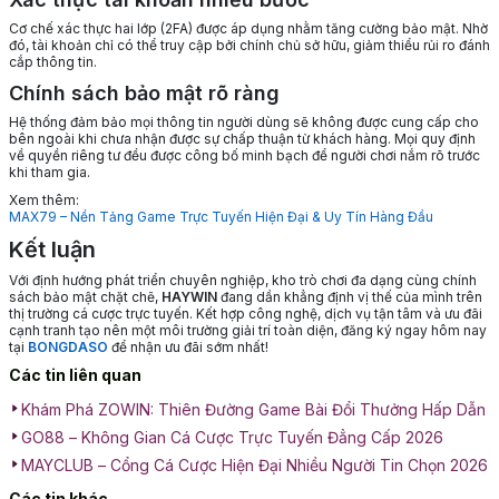
Cơ chế xác thực hai lớp (2FA) được áp dụng nhằm tăng cường bảo mật. Nhờ
đó, tài khoản chỉ có thể truy cập bởi chính chủ sở hữu, giảm thiểu rủi ro đánh
cắp thông tin.
Chính sách bảo mật rõ ràng
Hệ thống đảm bảo mọi thông tin người dùng sẽ không được cung cấp cho
bên ngoài khi chưa nhận được sự chấp thuận từ khách hàng. Mọi quy định
về quyền riêng tư đều được công bố minh bạch để người chơi nắm rõ trước
khi tham gia.
Xem thêm:
MAX79 – Nền Tảng Game Trực Tuyến Hiện Đại & Uy Tín Hàng Đầu
Kết luận
Với định hướng phát triển chuyên nghiệp, kho trò chơi đa dạng cùng chính
sách bảo mật chặt chẽ,
HAYWIN
đang dần khẳng định vị thế của mình trên
thị trường cá cược trực tuyến. Kết hợp công nghệ, dịch vụ tận tâm và ưu đãi
cạnh tranh tạo nên một môi trường giải trí toàn diện, đăng ký ngay hôm nay
tại
BONGDASO
để nhận ưu đãi sớm nhất!
Các tin liên quan
Khám Phá ZOWIN: Thiên Đường Game Bài Đổi Thưởng Hấp Dẫn
GO88 – Không Gian Cá Cược Trực Tuyến Đẳng Cấp 2026
MAYCLUB – Cổng Cá Cược Hiện Đại Nhiều Người Tin Chọn 2026
Các tin khác