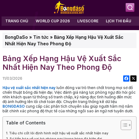
TRANG CHỦ
WORLD CUP 2026
LIVESCORE
LỊCH THI ĐẤU
BongDaSo
»
Tin tức
»
Bảng Xếp Hạng Hậu Vệ Xuất Sắc
Nhất Hiện Nay Theo Phong Độ
Bảng Xếp Hạng Hậu Vệ Xuất Sắc
Nhất Hiện Nay Theo Phong Độ
11/03/2026
Hậu vệ xuất sắc nhất hiện nay
luôn đóng vai trò then chốt trong mọi sơ đồ
chiến thuật bóng đá hiện đại. Việc đánh giá năng lực phòng ngự đòi hỏi góc
nhìn khách quan từ thông số tranh chấp, kỹ năng đọc tình huống đến mức
độ ảnh hưởng lên lối chơi toàn đội. Chuyên trang thống kê dữ liệu
BONGDASO
cung cấp các phân tích chuyên sâu giúp người hâm mộ nắm
bắt chính xác phong độ thực tế của những ngôi sao án ngữ nơi tuyến dưới.
Table of Contents
Tiêu chí cốt lõi định hình một hậu vệ xuất sắc nhất hiện nay
Sự tiến hóa về vai trò phòng ngự trong bóng đá hiện đại