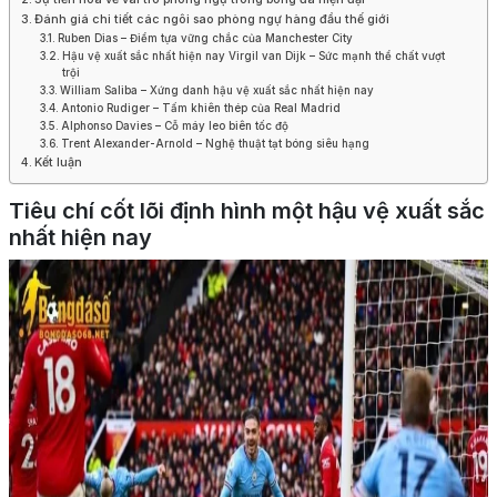
Đánh giá chi tiết các ngôi sao phòng ngự hàng đầu thế giới
Ruben Dias – Điểm tựa vững chắc của Manchester City
Hậu vệ xuất sắc nhất hiện nay Virgil van Dijk – Sức mạnh thể chất vượt
trội
William Saliba – Xứng danh hậu vệ xuất sắc nhất hiện nay
Antonio Rudiger – Tấm khiên thép của Real Madrid
Alphonso Davies – Cỗ máy leo biên tốc độ
Trent Alexander-Arnold – Nghệ thuật tạt bóng siêu hạng
Kết luận
Tiêu chí cốt lõi định hình một hậu vệ xuất sắc
nhất hiện nay