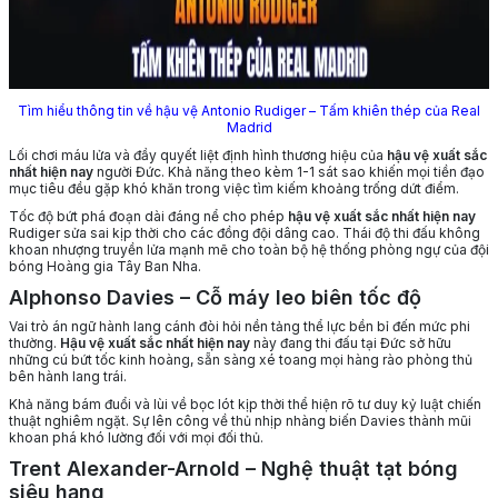
Tìm hiểu thông tin về hậu vệ Antonio Rudiger – Tấm khiên thép của Real
Madrid
Lối chơi máu lửa và đầy quyết liệt định hình thương hiệu của
hậu vệ xuất sắc
nhất hiện nay
người Đức. Khả năng theo kèm 1-1 sát sao khiến mọi tiền đạo
mục tiêu đều gặp khó khăn trong việc tìm kiếm khoảng trống dứt điểm.
Tốc độ bứt phá đoạn dài đáng nể cho phép
hậu vệ xuất sắc nhất hiện nay
Rudiger sửa sai kịp thời cho các đồng đội dâng cao. Thái độ thi đấu không
khoan nhượng truyền lửa mạnh mẽ cho toàn bộ hệ thống phòng ngự của đội
bóng Hoàng gia Tây Ban Nha.
Alphonso Davies – Cỗ máy leo biên tốc độ
Vai trò án ngữ hành lang cánh đòi hỏi nền tảng thể lực bền bỉ đến mức phi
thường.
Hậu vệ xuất sắc nhất hiện nay
này đang thi đấu tại Đức sở hữu
những cú bứt tốc kinh hoàng, sẵn sàng xé toang mọi hàng rào phòng thủ
bên hành lang trái.
Khả năng bám đuổi và lùi về bọc lót kịp thời thể hiện rõ tư duy kỷ luật chiến
thuật nghiêm ngặt. Sự lên công về thủ nhịp nhàng biến Davies thành mũi
khoan phá khó lường đối với mọi đối thủ.
Trent Alexander-Arnold – Nghệ thuật tạt bóng
siêu hạng