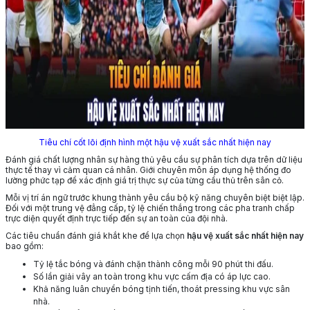
Tiêu chí cốt lõi định hình một hậu vệ xuất sắc nhất hiện nay
Đánh giá chất lượng nhân sự hàng thủ yêu cầu sự phân tích dựa trên dữ liệu
thực tế thay vì cảm quan cá nhân. Giới chuyên môn áp dụng hệ thống đo
lường phức tạp để xác định giá trị thực sự của từng cầu thủ trên sân cỏ.
Mỗi vị trí án ngữ trước khung thành yêu cầu bộ kỹ năng chuyên biệt biệt lập.
Đối với một trung vệ đẳng cấp, tỷ lệ chiến thắng trong các pha tranh chấp
trực diện quyết định trực tiếp đến sự an toàn của đội nhà.
Các tiêu chuẩn đánh giá khắt khe để lựa chọn
hậu vệ xuất sắc nhất hiện nay
bao gồm:
Tỷ lệ tắc bóng và đánh chặn thành công mỗi 90 phút thi đấu.
Số lần giải vây an toàn trong khu vực cấm địa có áp lực cao.
Khả năng luân chuyển bóng tịnh tiến, thoát pressing khu vực sân
nhà.