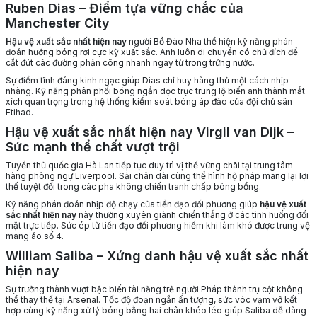
Ruben Dias – Điểm tựa vững chắc của
Manchester City
Hậu vệ xuất sắc nhất hiện nay
người Bồ Đào Nha thể hiện kỹ năng phán
đoán hướng bóng rơi cực kỳ xuất sắc. Anh luôn di chuyển có chủ đích để
cắt đứt các đường phản công nhanh ngay từ trong trứng nước.
Sự điềm tĩnh đáng kinh ngạc giúp Dias chỉ huy hàng thủ một cách nhịp
nhàng. Kỹ năng phân phối bóng ngắn dọc trục trung lộ biến anh thành mắt
xích quan trọng trong hệ thống kiểm soát bóng áp đảo của đội chủ sân
Etihad.
Hậu vệ xuất sắc nhất hiện nay Virgil van Dijk –
Sức mạnh thể chất vượt trội
Tuyển thủ quốc gia Hà Lan tiếp tục duy trì vị thế vững chãi tại trung tâm
hàng phòng ngự Liverpool. Sải chân dài cùng thể hình hộ pháp mang lại lợi
thế tuyệt đối trong các pha không chiến tranh chấp bóng bổng.
Kỹ năng phán đoán nhịp độ chạy của tiền đạo đối phương giúp
hậu vệ xuất
sắc nhất hiện nay
này thường xuyên giành chiến thắng ở các tình huống đối
mặt trực tiếp. Sức ép từ tiền đạo đối phương hiếm khi làm khó được trung vệ
mang áo số 4.
William Saliba – Xứng danh hậu vệ xuất sắc nhất
hiện nay
Sự trưởng thành vượt bậc biến tài năng trẻ người Pháp thành trụ cột không
thể thay thế tại Arsenal. Tốc độ đoạn ngắn ấn tượng, sức vóc vạm vỡ kết
hợp cùng kỹ năng xử lý bóng bằng hai chân khéo léo giúp Saliba dễ dàng