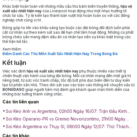
Khác biệt hoàn toàn với những mẫu cầu thủ bám biên truyền thống,
hậu vệ
xuất sắc nhất hiện nay
của Liverpool hoạt động như một nhạc trưởng tổ
chức lùi sâu. Tỷ lệ kiến tạo thành bàn vượt trội hoàn toàn so với các đồng
nghiệp chơi cùng vị trí.
Đóng góp to lớn vào khâu sáng tạo buộc các đội bóng đối địch luôn phải
cắt cử nhân sự theo kèm sát sao để hạn chế tầm hoạt động. Những cú phất
bóng chéo sân mang đậm dấu ấn cá nhân tạo nên sự khác biệt trong các
thế trận bế tắc.
Xem thêm:
Điểm Danh Các Thủ Môn Xuất Sắc Nhất Hiện Nay Trong Bóng Đá
Kết luận
Việc xác định
hậu vệ xuất sắc nhất hiện nay
phụ thuộc nhiều vào triết lý
chiến thuật vận hành của từng đội bóng. Mỗi cá nhân mang đến một giá trị
riêng biệt, từ sức vóc tranh chấp, tốc độ bứt phá dọc biên đến tư duy kiến
tạo từ phần sân nhà. Theo dõi sát sao các báo cáo thống kê chuyên sâu từ
BONGDASO
giúp người hâm mộ đánh giá khách quan màn trình diễn của
những bức tường thành vững chắc.
Các tin liên quan
Soi Kèo Anh vs Argentina, 02h00 Ngày 16/07: Trận Đấu Kinh
Điển
Soi Kèo Operario-PR vs Gremio Novorizontino, 21h00 Ngày
12/07: Cuộc Chiến Thực Lực
Soi Kèo Argentina vs Thụy Sĩ, 08h00 Ngày 12/07: Thử Thách
Bản Lĩnh
Các tin khác