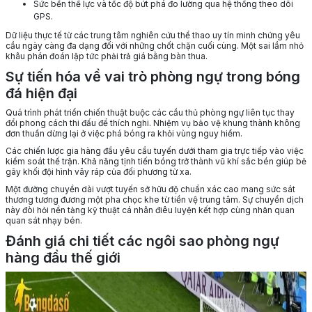
Sức bền thể lực và tốc độ bứt phá đo lường qua hệ thống theo dõi
GPS.
Dữ liệu thực tế từ các trung tâm nghiên cứu thể thao uy tín minh chứng yêu
cầu ngày càng đa dạng đối với những chốt chặn cuối cùng. Một sai lầm nhỏ
khâu phán đoán lập tức phải trả giá bằng bàn thua.
Sự tiến hóa về vai trò phòng ngự trong bóng
đá hiện đại
Quá trình phát triển chiến thuật buộc các cầu thủ phòng ngự liên tục thay
đổi phong cách thi đấu để thích nghi. Nhiệm vụ bảo vệ khung thành không
đơn thuần dừng lại ở việc phá bóng ra khỏi vùng nguy hiểm.
Các chiến lược gia hàng đầu yêu cầu tuyến dưới tham gia trực tiếp vào việc
kiểm soát thế trận. Khả năng tịnh tiến bóng trở thành vũ khí sắc bén giúp bẻ
gãy khối đội hình vây ráp của đối phương từ xa.
Một đường chuyền dài vượt tuyến sở hữu độ chuẩn xác cao mang sức sát
thương tương đương một pha chọc khe từ tiền vệ trung tâm. Sự chuyển dịch
này đòi hỏi nền tảng kỹ thuật cá nhân điêu luyện kết hợp cùng nhãn quan
quan sát nhạy bén.
Đánh giá chi tiết các ngôi sao phòng ngự
hàng đầu thế giới