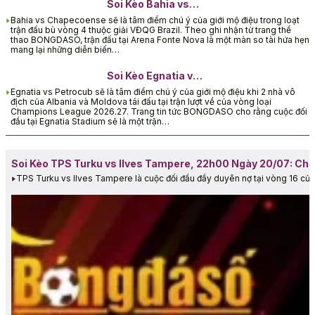
Soi Kèo Bahia vs
Chapecoense,
Bahia vs Chapecoense sẽ là tâm điểm chú ý của giới mộ điệu trong loạt
05h30 Ngày 18/07:
trận đấu bù vòng 4 thuộc giải VĐQG Brazil. Theo ghi nhận từ trang thể
Sức Mạnh Vượt Trội
thao BONGDASO, trận đấu tại Arena Fonte Nova là một màn so tài hứa hẹn
mang lại những diễn biến…
Soi Kèo Egnatia vs
Petrocub, 02h00
Egnatia vs Petrocub sẽ là tâm điểm chú ý của giới mộ điệu khi 2 nhà vô
Ngày 16/07: Trận
địch của Albania và Moldova tái đấu tại trận lượt về của vòng loại
Cầu Quyết Định
Champions League 2026.27. Trang tin tức BONGDASO cho rằng cuộc đối
đầu tại Egnatia Stadium sẽ là một trận…
Soi Kèo TPS Turku vs Ilves Tampere, 22h00 Ngày 20/07: Ch
TPS Turku vs Ilves Tampere là cuộc đối đầu đầy duyên nợ tại vòng 16 của 