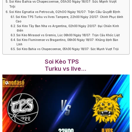
Soi Kèo Bahia vs Chapecoense, 05h30 Ngày 18/07: Sức Mạnh Vượt
Trội
Soi Kèo Egnatia vs Petrocub, 02h00 Ngày 16/07: Trận Cầu Quyết Định
Soi Kèo TPS Turku vs Ilves Tampere, 22h00 Ngày 20/07: Chinh Phục Đỉnh
Cao
Soi Kèo Tây Ban Nha vs Argentina, 02h00 Ngày 20/07: Đại Chiến Kinh
Điển
Soi Kèo Mirassol vs Gremio, Lúc 06h00 Ngày 18/07: Trận Cầu Khốc Liệt
Soi Kèo Fluminense vs Bragantino, 06h00 Ngày 18/07: Khẳng Định Bản
Lĩnh
Soi Kèo Bahia vs Chapecoense, 05h30 Ngày 18/07: Sức Mạnh Vượt Trội
Soi Kèo TPS
Turku vs Ilves
Tampere,
22h00 Ngày
20/07: Chinh
Phục Đỉnh
Cao