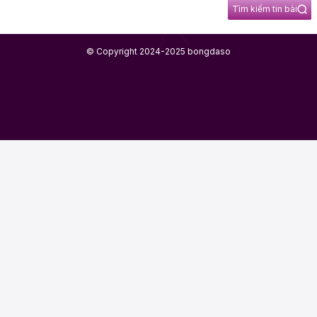
Tìm kiếm tin bài
© Copyright 2024-2025 bongdaso