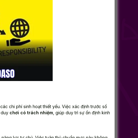
 chi phí sinh hoạt thiết yếu. Việc xác định trước số
ư duy
chơi có trách nhiệm
, giúp duy trì sự ổn định kinh
ó năng lực tự chủ. Việc tuân thủ chuẩn mực này không