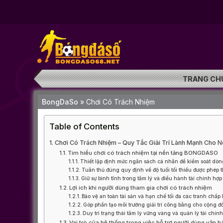
TRANG CH
BongDaSo
»
Chơi Có Trách Nhiệm
Table of Contents
Chơi Có Trách Nhiệm – Quy Tắc Giải Trí Lành Mạnh Cho 
Tìm hiểu chơi có trách nhiệm tại nền tảng BONGDASO
Thiết lập định mức ngân sách cá nhân để kiểm soát dòn
Tuân thủ đúng quy định về độ tuổi tối thiểu được phép 
Giữ sự bình tĩnh trong tâm lý và điều hành tài chính hợp 
Lợi ích khi người dùng tham gia chơi có trách nhiệm
Bảo vệ an toàn tài sản và hạn chế tối đa các tranh chấp 
Góp phần tạo môi trường giải trí công bằng cho cộng 
Duy trì trạng thái tâm lý vững vàng và quản lý tài chín
Vai trò của hệ thống trong việc hỗ trợ người dùng vận 