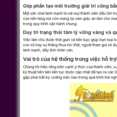
Góp phần tạo môi trường giải trí công b
Một sân chơi lành mạnh là nơi mọi thành viên đều tôn t
của nền tảng mà còn mang lại cảm giác an tâm cho mọi
trong quy trình vận hành chung.
Duy trì trạng thái tâm lý vững vàng và q
Việc làm chủ được thời gian và tiền bạc giúp bạn loại b
con số hay sự thắng thua tức thời, người tham gia sẽ đư
lành mạnh, đầy tính nhân văn.
Vai trò của hệ thống trong việc hỗ tr
Chúng tôi hiểu rằng bên cạnh ý thức của thành viên, sự
kỹ thuật tiên tiến liên tục được cập nhật để tạo ra cá
gặp phải bất kỳ vướng mắc nào trong quá trình trải ngh