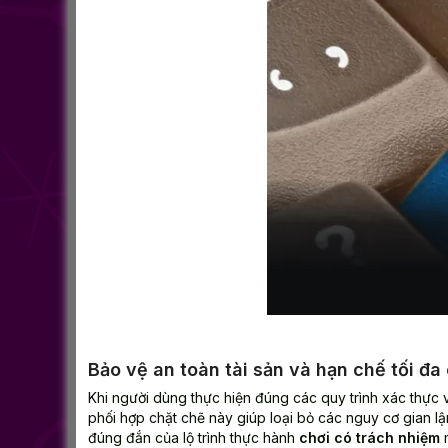
Bảo vệ an toàn tài sản và hạn chế tối đa
Khi người dùng thực hiện đúng các quy trình xác thực v
phối hợp chặt chẽ này giúp loại bỏ các nguy cơ gian l
đúng đắn của lộ trình thực hành
chơi có trách nhiệm
m