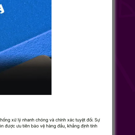
 thống xử lý nhanh chóng và chính xác tuyệt đối. Sự
ôn được ưu tiên bảo vệ hàng đầu, khẳng định tính