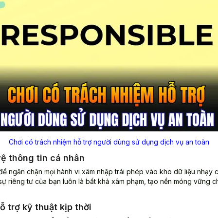
Chơi có trách nhiệm hỗ trợ người dùng sử dụng dịch vụ an toàn
ệ thông tin cá nhân
để ngăn chặn mọi hành vi xâm nhập trái phép vào kho dữ liệu nhạy c
sự riêng tư của bạn luôn là bất khả xâm phạm, tạo nền móng vững ch
 trợ kỹ thuật kịp thời