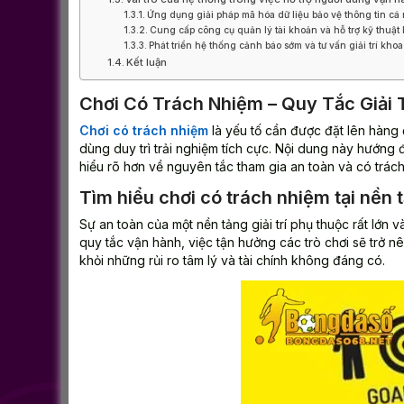
Ứng dụng giải pháp mã hóa dữ liệu bảo vệ thông tin cá
Cung cấp công cụ quản lý tài khoản và hỗ trợ kỹ thuật k
Phát triển hệ thống cảnh báo sớm và tư vấn giải trí kho
Kết luận
Chơi Có Trách Nhiệm – Quy Tắc Giải
Chơi có trách nhiệm
là yếu tố cần được đặt lên hàng đ
dùng duy trì trải nghiệm tích cực. Nội dung này hướng đ
hiểu rõ hơn về nguyên tắc tham gia an toàn và có trách
Tìm hiểu chơi có trách nhiệm tại nề
Sự an toàn của một nền tảng giải trí phụ thuộc rất lớn
quy tắc vận hành, việc tận hưởng các trò chơi sẽ trở nê
khỏi những rủi ro tâm lý và tài chính không đáng có.