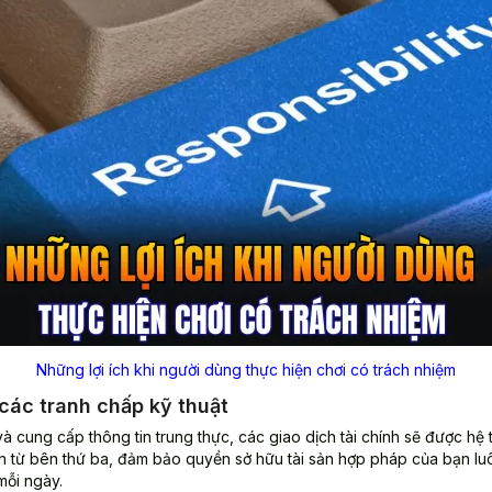
Những lợi ích khi người dùng thực hiện chơi có trách nhiệm
 các tranh chấp kỹ thuật
à cung cấp thông tin trung thực, các giao dịch tài chính sẽ được hệ
ận từ bên thứ ba, đảm bảo quyền sở hữu tài sản hợp pháp của bạn lu
ỗi ngày.