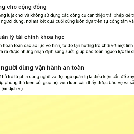
ằng cho cộng đồng
rọng luật chơi và không sử dụng các công cụ can thiệp trái phép để t
 người dùng, nơi mà kết quả cuối cùng luôn dựa trên sự công tâm và
uản lý tài chính khoa học
ỏ hoàn toàn các áp lực vô hình, từ đó tận hưởng trò chơi với một tinh
a ra được những nhận định sáng suốt, giúp bảo toàn nguồn lực tài chí
ợ người dùng vận hành an toàn
 hỗ trợ từ phía công nghệ và đội ngũ quản trị là điều kiện cần để x
c lớp phòng thủ kiên cố, giúp hội viên luôn cảm thấy được bảo vệ và 
iệm dịch vụ.