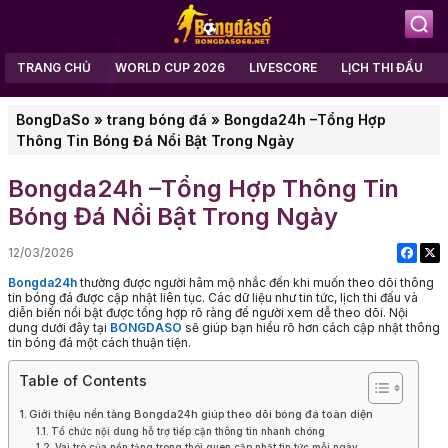
TRANG CHỦ
WORLD CUP 2026
LIVESCORE
LỊCH THI ĐẤU
BongDaSo
»
trang bóng đá
»
Bongda24h –Tổng Hợp
Thông Tin Bóng Đá Nổi Bật Trong Ngày
Bongda24h –Tổng Hợp Thông Tin
Bóng Đá Nổi Bật Trong Ngày
12/03/2026
Bongda24h
thường được người hâm mộ nhắc đến khi muốn theo dõi thông
tin bóng đá được cập nhật liên tục. Các dữ liệu như tin tức, lịch thi đấu và
diễn biến nổi bật được tổng hợp rõ ràng để người xem dễ theo dõi. Nội
dung dưới đây tại
BONGDASO
sẽ giúp bạn hiểu rõ hơn cách cập nhật thông
tin bóng đá một cách thuận tiện.
Table of Contents
Giới thiệu nền tảng Bongda24h giúp theo dõi bóng đá toàn diện
Tổ chức nội dung hỗ trợ tiếp cận thông tin nhanh chóng
Vai trò của nền tảng trong thói quen cập nhật tin tức mỗi ngày