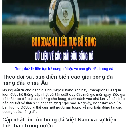
Bongda24h liên tục bổ sung dữ liệu về các giải đấu bóng đá
Theo dõi sát sao diễn biến các giải bóng đá
hàng đầu châu Âu
Những đấu trường danh giá như Ngoại hạng Anh hay Champions League
luôn được hệ thống cập nhật với tần suất dày đặc mỗi giờ mỗi ngày. Độc giả
có thể theo dõi sát sao bảng xếp hạng, danh sách vua phá lưới và các báo
cáo chi tiết về tình hình chấn thương ngôi sao. Nhờ vậy,
Bongda24h
giúp
bạn luôn giữ được vị thế của một người am tường về mọi biến động tại các
cường quốc hàng đầu.
Cập nhật tin tức bóng đá Việt Nam và sự kiện
thể thao trong nước