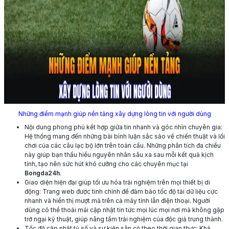
Những điểm mạnh giúp nền tảng xây dựng lòng tin với người dùng
Nội dung phong phú kết hợp giữa tin nhanh và góc nhìn chuyên gia:
Hệ thống mang đến những bài bình luận sắc sảo về chiến thuật và lối
chơi của các câu lạc bộ lớn trên toàn cầu. Những phân tích đa chiều
này giúp bạn thấu hiểu nguyên nhân sâu xa sau mỗi kết quả kịch
tính, tạo nên sức hút khó cưỡng cho các chuyên mục tại
Bongda24h
.
Giao diện hiện đại giúp tối ưu hóa trải nghiệm trên mọi thiết bị di
động: Trang web được tinh chỉnh để đảm bảo tốc độ tải dữ liệu cực
nhanh và hiển thị mượt mà trên cả máy tính lẫn điện thoại. Người
dùng có thể thoải mái cập nhật tin tức mọi lúc mọi nơi mà không gặp
trở ngại kỹ thuật, giúp nâng tầm trải nghiệm của độc giả trung thành.
Tốc độ cập nhật tỷ số và sự kiện sân cỏ theo thời gian thực: Khả