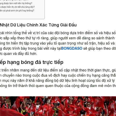
hạng được làm mới trên hệ thống?
được hiển thị chi tiết cho từng đội?
uyến có phát sinh chi phí hay không?
Nhật Dữ Liệu Chính Xác Từng Giải Đấu
ái nhìn tổng thể về vị trí của các đội bóng dựa trên điểm số và hiệu s
c sắp xếp theo thứ tự rõ ràng, giúp người xem dễ dàng so sánh thành 
ông tin hiển thị tập trung vào yếu tố quan trọng như số trận, hiệu số v
 được trình bày trong bài viết này tại
BONGDASO
sẽ giúp bạn theo dõ
ực quan và đầy đủ hơn.
ếp hạng bóng đá trực tiếp
triển nhằm mang đến dữ liệu điểm số cập nhật theo thời gian thực, gi
n chuyển nào trong cuộc đua vô địch hay cuộc chiến trụ hạng căng thẳ
n mục này nằm ở khả năng đồng bộ dữ liệu linh hoạt cùng tốc độ xử lý
thông tin trở thành thói quen quen thuộc của cộng đồng đam mê môn th