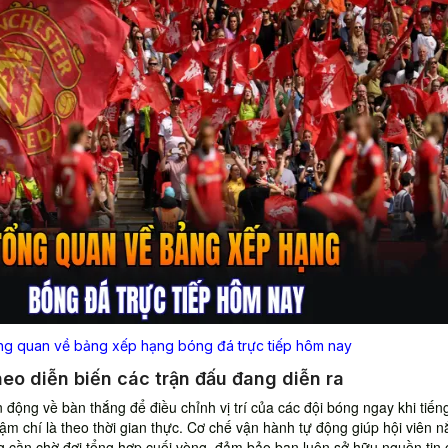
g quan về bảng xếp hạng bóng đá trực tiếp hôm nay
eo diễn biến các trận đấu đang diễn ra
 động về bàn thắng để điều chỉnh vị trí của các đội bóng ngay khi tiếng
m chí là theo thời gian thực. Cơ chế vận hành tự động giúp hội viên 
ng cần chờ đợi tổng hợp cuối vòng, đảm bảo bạn luôn sở hữu nguồn tin