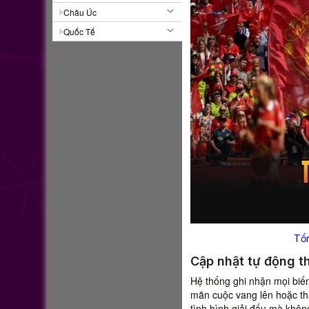
Châu Úc
Quốc Tế
Tổn
Cập nhật tự động th
Hệ thống ghi nhận mọi biến
mãn cuộc vang lên hoặc thậ
tình hình giải đấu mà khô