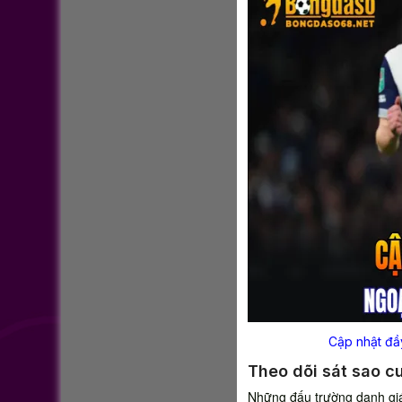
Cập nhật đầ
Theo dõi sát sao c
Những đấu trường danh giá 