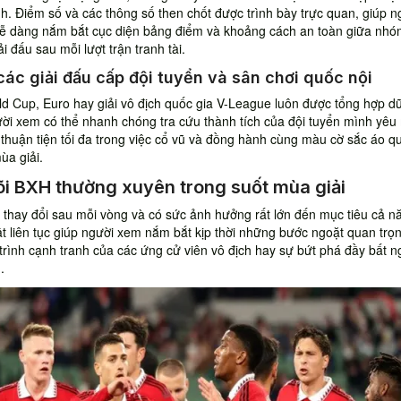
nh. Điểm số và các thông số then chốt được trình bày trực quan, giúp n
ễ dàng nắm bắt cục diện bảng điểm và khoảng cách an toàn giữa nh
i đấu sau mỗi lượt trận tranh tài.
ác giải đấu cấp đội tuyển và sân chơi quốc nội
ld Cup, Euro hay giải vô địch quốc gia V-League luôn được tổng hợp dữ 
ời xem có thể nhanh chóng tra cứu thành tích của đội tuyển mình yêu 
thuận tiện tối đa trong việc cổ vũ và đồng hành cùng màu cờ sắc áo q
ùa giải.
õi BXH thường xuyên trong suốt mùa giải
ôn thay đổi sau mỗi vòng và có sức ảnh hưởng rất lớn đến mục tiêu cả 
ật liên tục giúp người xem nắm bắt kịp thời những bước ngoặt quan trọn
 trình cạnh tranh của các ứng cử viên vô địch hay sự bứt phá đầy bất n
g
.