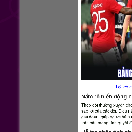
Lợi ích 
Nắm rõ biến động c
Theo dõi thường xuyên cho
sắp tới của các đội. Điều 
giai đoạn, giúp người hâm 
trận cầu mang tính quyết đ