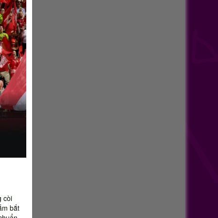
 còi
nắm bắt
 chuẩn