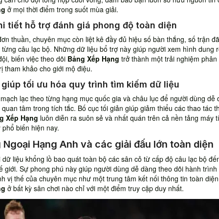
ng
ở mọi thời điểm trong suốt mùa giải.
hi tiết hỗ trợ đánh giá phong độ toàn diện
 đơn thuần, chuyên mục còn liệt kê đầy đủ hiệu số bàn thắng, số trận đ
 từng câu lạc bộ. Những dữ liệu bổ trợ này giúp người xem hình dung r
ội, biến việc theo dõi
Bảng Xếp Hạng
trở thành một trải nghiệm phân 
rị tham khảo cho giới mộ điệu.
giúp tối ưu hóa quy trình tìm kiếm dữ liệu
 mạch lạc theo từng hạng mục quốc gia và châu lục để người dùng dễ
quan tâm trong tích tắc. Bố cục tối giản giúp giảm thiểu các thao tác t
g Xếp Hạng
luôn diễn ra suôn sẻ và nhất quán trên cả nền tảng máy t
y phổ biến hiện nay.
 Ngoại Hạng Anh và các giải đấu lớn toàn diện
dữ liệu khổng lồ bao quát toàn bộ các sân cỏ từ cấp độ câu lạc bộ đến
hế giới. Sự phong phú này giúp người dùng dễ dàng theo dõi hành trình
h vị thế của chuyên mục như một trung tâm kết nối thông tin toàn diện
ng
ở bất kỳ sân chơi nào chỉ với một điểm truy cập duy nhất.