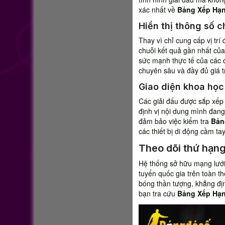
xác nhất về
Bảng Xếp Hạ
Hiển thị thông số c
Thay vì chỉ cung cấp vị trí
chuỗi kết quả gần nhất của
sức mạnh thực tế của các đ
chuyên sâu và đầy đủ giá t
Giao diện khoa học 
Các giải đấu được sắp xếp
định vị nội dung mình đang 
đảm bảo việc kiểm tra
Bản
các thiết bị di động cầm ta
Theo dõi thứ hạng
Hệ thống sở hữu mạng lưới 
tuyển quốc gia trên toàn t
bóng thần tượng, khẳng địn
bạn tra cứu
Bảng Xếp Hạ