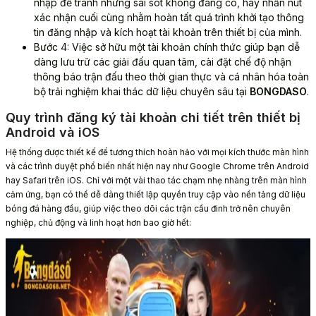
nhập để tránh những sai sót không đáng có, hãy nhấn nút
xác nhận cuối cùng nhằm hoàn tất quá trình khởi tạo thông
tin đăng nhập và kích hoạt tài khoản trên thiết bị của mình.
Bước 4: Việc sở hữu một tài khoản chính thức giúp bạn dễ
dàng lưu trữ các giải đấu quan tâm, cài đặt chế độ nhận
thông báo trận đấu theo thời gian thực và cá nhân hóa toàn
bộ trải nghiệm khai thác dữ liệu chuyên sâu tại
BONGDASO
.
Quy trình đăng ký tài khoản chi tiết trên thiết bị
Android và iOS
Hệ thống được thiết kế để tương thích hoàn hảo với mọi kích thước màn hình
và các trình duyệt phổ biến nhất hiện nay như Google Chrome trên Android
hay Safari trên iOS. Chỉ với một vài thao tác chạm nhẹ nhàng trên màn hình
cảm ứng, bạn có thể dễ dàng thiết lập quyền truy cập vào nền tảng dữ liệu
bóng đá hàng đầu, giúp việc theo dõi các trận cầu đinh trở nên chuyên
nghiệp, chủ động và linh hoạt hơn bao giờ hết: