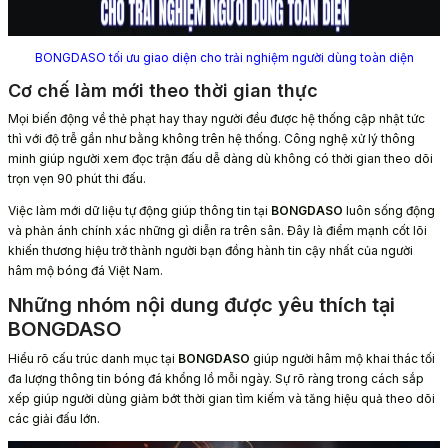
BONGDASO tối ưu giao diện cho trải nghiệm người dùng toàn diện
Cơ chế làm mới theo thời gian thực
Mọi biến động về thẻ phạt hay thay người đều được hệ thống cập nhật tức
thì với độ trễ gần như bằng không trên hệ thống. Công nghệ xử lý thông
minh giúp người xem đọc trận đấu dễ dàng dù không có thời gian theo dõi
trọn vẹn 90 phút thi đấu.
Việc làm mới dữ liệu tự động giúp thông tin tại
BONGDASO
luôn sống động
và phản ánh chính xác những gì diễn ra trên sân. Đây là điểm mạnh cốt lõi
khiến thương hiệu trở thành người bạn đồng hành tin cậy nhất của người
hâm mộ bóng đá Việt Nam.
Những nhóm nội dung được yêu thích tại
BONGDASO
Hiểu rõ cấu trúc danh mục tại
BONGDASO
giúp người hâm mộ khai thác tối
đa lượng thông tin bóng đá khổng lồ mỗi ngày. Sự rõ ràng trong cách sắp
xếp giúp người dùng giảm bớt thời gian tìm kiếm và tăng hiệu quả theo dõi
các giải đấu lớn.