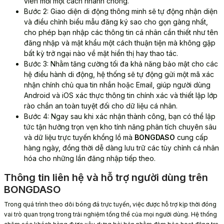
viên mới một cách nhanh chóng.
Bước 2: Giao diện di động thông minh sẽ tự động nhận diện
và điều chỉnh biểu mẫu đăng ký sao cho gọn gàng nhất,
cho phép bạn nhập các thông tin cá nhân cần thiết như tên
đăng nhập và mật khẩu một cách thuận tiện mà không gặp
bất kỳ trở ngại nào về mặt hiển thị hay thao tác.
Bước 3: Nhằm tăng cường tối đa khả năng bảo mật cho các
hệ điều hành di động, hệ thống sẽ tự động gửi một mã xác
nhận chính chủ qua tin nhắn hoặc Email, giúp người dùng
Android và iOS xác thực thông tin chính xác và thiết lập lớp
rào chắn an toàn tuyệt đối cho dữ liệu cá nhân.
Bước 4: Ngay sau khi xác nhận thành công, bạn có thể lập
tức tận hưởng trọn vẹn kho tính năng phân tích chuyên sâu
và dữ liệu trực tuyến khổng lồ mà
BONGDASO
cung cấp
hàng ngày, đồng thời dễ dàng lưu trữ các tùy chỉnh cá nhân
hóa cho những lần đăng nhập tiếp theo.
Thông tin liên hệ và hỗ trợ người dùng trên
BONGDASO
Trong quá trình theo dõi bóng đá trực tuyến, việc được hỗ trợ kịp thời đóng
vai trò quan trọng trong trải nghiệm tổng thể của mọi người dùng. Hệ thống