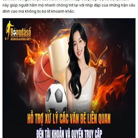
này giúp người hâm mộ nhanh chóng trở lại với nhịp đập của những trận cầu
đỉnh cao mà không bị bỏ lỡ khoảnh khắc.