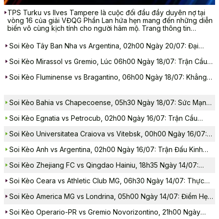
TPS Turku vs Ilves Tampere là cuộc đối đầu đầy duyên nợ tại
vòng 16 của giải VĐQG Phần Lan hứa hẹn mang đến những diễn
biến vô cùng kịch tính cho người hâm mộ. Trang thông tin
BONGDASO nhận thấy 2 câu lạc bộ bước vào trận đấu tại...
Soi Kèo Tây Ban Nha vs Argentina, 02h00 Ngày 20/07: Đại
Chiến Kinh Điển
Soi Kèo Mirassol vs Gremio, Lúc 06h00 Ngày 18/07: Trận Cầu
Khốc Liệt
Soi Kèo Fluminense vs Bragantino, 06h00 Ngày 18/07: Khẳng
Định Bản Lĩnh
Soi Kèo Bahia vs Chapecoense, 05h30 Ngày 18/07: Sức Mạnh
Vượt Trội
Soi Kèo Egnatia vs Petrocub, 02h00 Ngày 16/07: Trận Cầu
Quyết Định
Soi Kèo Universitatea Craiova vs Vitebsk, 00h00 Ngày 16/07:
Vững Vàng Sân Nhà
Soi Kèo Anh vs Argentina, 02h00 Ngày 16/07: Trận Đấu Kinh
Điển
Soi Kèo Zhejiang FC vs Qingdao Hainiu, 18h35 Ngày 14/07:
Khẳng Định Sức Mạnh
Soi Kèo Ceara vs Athletic Club MG, 06h30 Ngày 14/07: Thực
Dụng Lên Ngôi
Soi Kèo America MG vs Londrina, 05h00 Ngày 14/07: Điểm Hẹn
Thử Thách
Soi Kèo Operario-PR vs Gremio Novorizontino, 21h00 Ngày