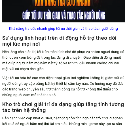
Khả năng tra cứu nhanh giúp tối ưu thời gian và thao tác người dùng
Sử dụng linh hoạt trên di động hỗ trợ theo dõi
mọi lúc mọi nơi
Nền tảng cần hiển thị tốt trên màn hình nhỏ để phục vụ nhóm người dùng có
thói quen xem bóng đá trong lúc đang di chuyển. Giao diện di động mượt
mà giúp người hâm mộ nắm bắt tỷ số và lịch thi đấu nhanh chóng chỉ với
một vài cú chạm đơn giản.
Việc tối ưu hóa bố cục cho điện thoại giúp trải nghiệm không bị giảm sút dù
người dùng truy cập bằng bất kỳ thiết bị cầm tay nào. Xu hướng này đã đưa
các trang web chuyên sâu trở thành công cụ hỗ trợ không thể thiếu cho
những người đam mê thể thao số.
Kho trò chơi giải trí đa dạng giúp tăng tính tương
tác trên hệ thống
Bên cạnh việc cập nhật dữ liệu, hệ thống còn tích hợp các trò chơi dự đoán
kết quả để người hâm mộ thử tài am hiểu. Những mini game này tạo ra sân