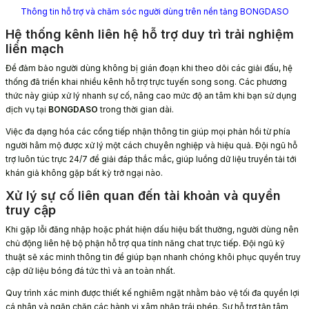
Thông tin hỗ trợ và chăm sóc người dùng trên nền tảng BONGDASO
Hệ thống kênh liên hệ hỗ trợ duy trì trải nghiệm
liền mạch
Để đảm bảo người dùng không bị gián đoạn khi theo dõi các giải đấu, hệ
thống đã triển khai nhiều kênh hỗ trợ trực tuyến song song. Các phương
thức này giúp xử lý nhanh sự cố, nâng cao mức độ an tâm khi bạn sử dụng
dịch vụ tại
BONGDASO
trong thời gian dài.
Việc đa dạng hóa các cổng tiếp nhận thông tin giúp mọi phản hồi từ phía
người hâm mộ được xử lý một cách chuyên nghiệp và hiệu quả. Đội ngũ hỗ
trợ luôn túc trực 24/7 để giải đáp thắc mắc, giúp luồng dữ liệu truyền tải tới
khán giả không gặp bất kỳ trở ngại nào.
Xử lý sự cố liên quan đến tài khoản và quyền
truy cập
Khi gặp lỗi đăng nhập hoặc phát hiện dấu hiệu bất thường, người dùng nên
chủ động liên hệ bộ phận hỗ trợ qua tính năng chat trực tiếp. Đội ngũ kỹ
thuật sẽ xác minh thông tin để giúp bạn nhanh chóng khôi phục quyền truy
cập dữ liệu bóng đá tức thì và an toàn nhất.
Quy trình xác minh được thiết kế nghiêm ngặt nhằm bảo vệ tối đa quyền lợi
cá nhân và ngăn chặn các hành vi xâm nhập trái phép. Sự hỗ trợ tận tâm