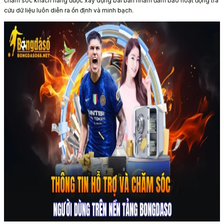
chăm sóc khách hàng được xây dựng bài bản nhằm đảm bảo hoạt động tra
cứu dữ liệu luôn diễn ra ổn định và minh bạch.