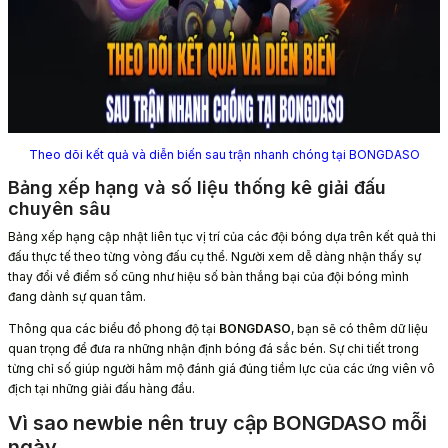
Theo dõi kết quả và diễn biến sau trận nhanh chóng tại BONGDASO
Bảng xếp hạng và số liệu thống kê giải đấu
chuyên sâu
Bảng xếp hạng cập nhật liên tục vị trí của các đội bóng dựa trên kết quả thi
đấu thực tế theo từng vòng đấu cụ thể. Người xem dễ dàng nhận thấy sự
thay đổi về điểm số cũng như hiệu số bàn thắng bại của đội bóng mình
đang dành sự quan tâm.
Thông qua các biểu đồ phong độ tại
BONGDASO
, bạn sẽ có thêm dữ liệu
quan trọng để đưa ra những nhận định bóng đá sắc bén. Sự chi tiết trong
từng chỉ số giúp người hâm mộ đánh giá đúng tiềm lực của các ứng viên vô
địch tại những giải đấu hàng đầu.
Vì sao newbie nên truy cập BONGDASO mỗi
ngày