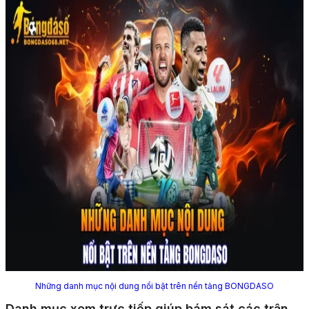
Những danh mục nội dung nổi bật trên nền tảng BONGDASO
Danh mục xem trực tiếp giúp bám sát các trận