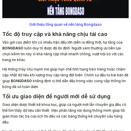
Giới thiệu tổng quan về nền tảng Bongdaso
Tốc độ truy cập và khả năng chịu tải cao
Vào giờ cao điểm khi có nhiều trận đấu lớn diễn ra đồng thời, hạ tầng của
BONGDASO
luôn duy trì được độ ổn định. Người xem thường ưu tiên lựa
chọn kênh tin này vì khả năng cập nhật nhanh chóng, vượt trội so với các
trang tin khác.
Hệ thống máy chủ mạnh mẽ giúp hạn chế tình trạng treo trang hoặc chậm
cập nhật dữ liệu khi lượng truy cập tăng đột biến. Chính sự đầu tư bài bản đã
giúp
BONGDASO
khẳng định vị thế dẫn đầu trong việc cung cấp thông tin
bóng đá số toàn diện.
Tối ưu giao diện để người mới dễ sử dụng
Giao diện được thiết kế khoa học, giúp cả người mới lẫn chuyên gia đều có
thể tìm thấy dữ liệu cần thiết. Việc phân tầng nội dung thông minh giúp tối
giản thao tác tra cứu lịch thi đấu và các bảng thống kê chuyên sâu hàng
đầu.